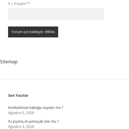
5 + 3 kaçtır?
*
Sitemap
Sidebar
Son Yazılar
Avokadonun kabuğu soyulur mu ?
Ağustos 5, 2026
Az pişmiş et yumuşak olur mu ?
Ağustos 4, 2026