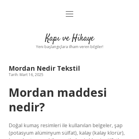
menüyü
Anasayfa
aç
Gizlilik Politikası
Kapı ve Hikaye
Yasal Uyarı
Yeni başlangıçlara ilham veren bilgiler!
Hakkımızda
Mordan Nedir Tekstil
Tarih: Mart 16, 2025
Mordan maddesi
nedir?
Doğal kumaş resimleri ile kullanılan belgeler, şap
(potasyum alüminyum sülfat), kalay (kalay klorür),