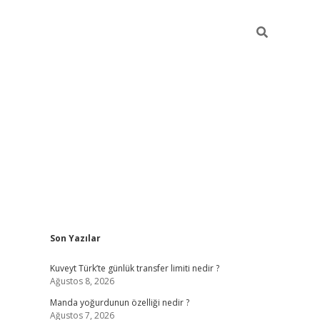
Sidebar
Son Yazılar
elexbet ye
Kuveyt Türk’te günlük transfer limiti nedir ?
Ağustos 8, 2026
Manda yoğurdunun özelliği nedir ?
Ağustos 7, 2026