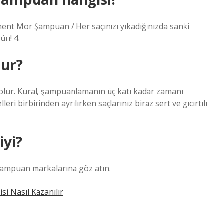
Mor Şampuan / Her saçınızı yıkadığınızda sanki
ün! 4.
lur?
u olur. Kural, şampuanlamanın üç katı kadar zamanı
i birbirinden ayrılırken saçlarınız biraz sert ve gıcırtılı
yi?
şampuan markalarına göz atın.
i Nasıl Kazanılır