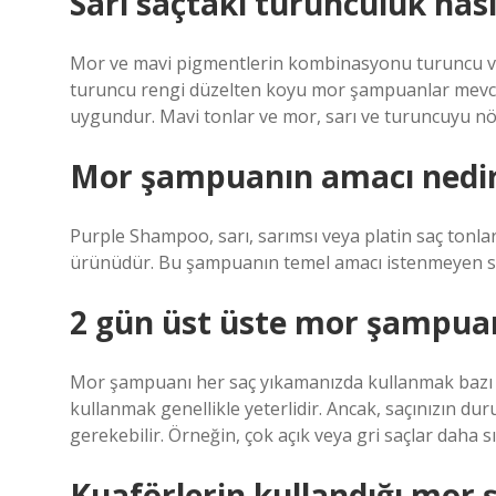
Sarı saçtaki turunculuk nasıl
Mor ve mavi pigmentlerin kombinasyonu turuncu ve s
turuncu rengi düzelten koyu mor şampuanlar mevcut
uygundur. Mavi tonlar ve mor, sarı ve turuncuyu nötr
Mor şampuanın amacı nedi
Purple Shampoo, sarı, sarımsı veya platin saç tonlar
ürünüdür. Bu şampuanın temel amacı istenmeyen sarı
2 gün üst üste mor şampuan
Mor şampuanı her saç yıkamanızda kullanmak bazı saç 
kullanmak genellikle yeterlidir. Ancak, saçınızın du
gerekebilir. Örneğin, çok açık veya gri saçlar daha sı
Kuaförlerin kullandığı mor