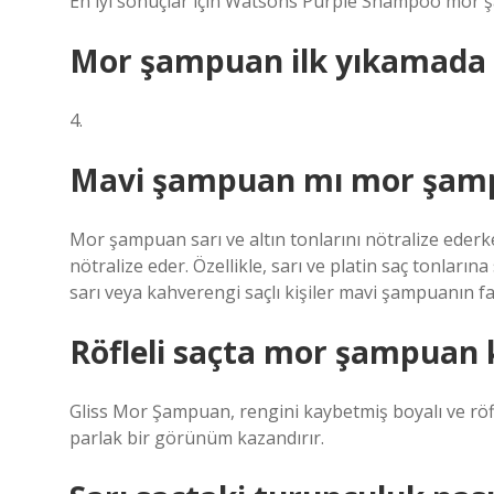
En iyi sonuçlar için Watsons Purple Shampoo mor 
Mor şampuan ilk yıkamada 
4.
Mavi şampuan mı mor şam
Mor şampuan sarı ve altın tonlarını nötralize ederk
nötralize eder. Özellikle, sarı ve platin saç tonları
sarı veya kahverengi saçlı kişiler mavi şampuanın fa
Röfleli saçta mor şampuan k
Gliss Mor Şampuan, rengini kaybetmiş boyalı ve röflel
parlak bir görünüm kazandırır.