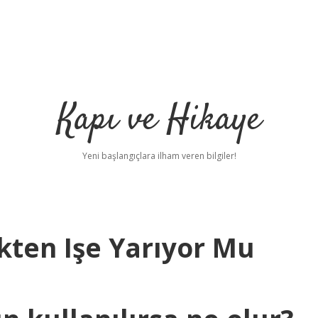
Kapı ve Hikaye
Yeni başlangıçlara ilham veren bilgiler!
ten Işe Yarıyor Mu