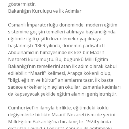
göstermiştir.
Bakanlığın Kuruluşu ve İlk Adımlar
Osmanlı İmparatorluğu döneminde, modern eğitim
sistemine geçişin temelleri atılmaya başlandığında,
eğitimle ilgili çeşitli düzenlemeler yapılmaya
başlanmıştı. 1869 yılında, dönemin padişahı II.
Abdülhamid’in himayesinde ilk kez bir Maarif
Nezareti kurulmuştu. Bu, bugünkü Milli Eğitim
Bakanlığı’nın temellerini atan ilk adım olarak kabul
edilebilir. “Maarif” kelimesi, Arapça kökenli olup,
“bilgi, eğitim ve kültür” anlamlarını taşır. İlk başta
sadece erkekler için açılan okullar, zamanla kadınları
da kapsayacak şekilde eğitim alanını genişletmiştir.
Cumhuriyet’in ilanıyla birlikte, eğitimdeki köklü
değişimlerle birlikte Maarif Nezareti ismi de yerini
Milli Eğitim Bakanlığı’na bırakmıştır. 1924 yılında
çıkarılan Tevhid-i Tedrisat Kanunu ile eğitimdeki