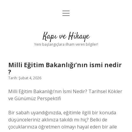
menüyü
Anasayfa
aç
Gizlilik Politikası
Kapı ve Hikaye
Yasal Uyarı
Yeni başlangıçlara ilham veren bilgiler!
Hakkımızda
Milli Eğitim Bakanlığı’nın ismi nedir
?
Tarih: Şubat 4, 2026
Milli Eğitim Bakanlığı’nın İsmi Nedir? Tarihsel Kökler
ve Günümüz Perspektifi
Bir sabah uyandığınızda, eğitimle ilgili bir konuda
düşünceleriniz aklınıza takıldı mı hiç? Belki de
çocuklarınıza öğretmen olmayı hayal eden bir aile