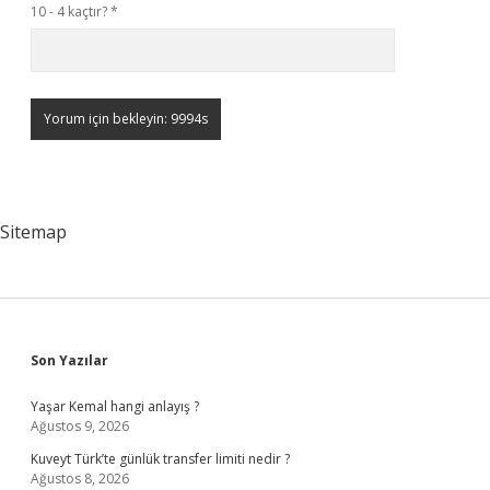
10 - 4 kaçtır?
*
Sitemap
Sidebar
Son Yazılar
Yaşar Kemal hangi anlayış ?
Ağustos 9, 2026
Kuveyt Türk’te günlük transfer limiti nedir ?
Ağustos 8, 2026