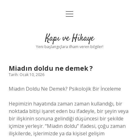
menüyü
Anasayfa
aç
Gizlilik Politikası
Kapı ve Hikaye
Yasal Uyarı
Yeni başlangıçlara ilham veren bilgiler!
Hakkımızda
Miadın doldu ne demek ?
Tarih: Ocak 10, 2026
Miadın Doldu Ne Demek? Psikolojik Bir İnceleme
Hepimizin hayatında zaman zaman kullandığı, bir
noktada bitişi işaret eden bu ifadeyle, bir şeyin veya
bir ilişkinin sonuna gelindiği düşüncesi bir şekilde
içimize yerleşir. “Miadın doldu” ifadesi, çoğu zaman
ilişkilerde, işlerimizde ya da kişisel gelişim