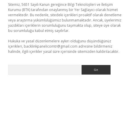
Sitemiz, 5651 Sayılı Kanun gereğince Bilgi Teknolojileri ve İletişim
Kurumu (BTK) tarafından onaylanmış bir Yer Sağlayıcı olarak hizmet
vermektedir. Bu nedenle, sitedeki içerikleri proaktif olarak denetleme
veya araştırma yükümlülüğümüz bulunmamaktadır. Ancak, üyelerimiz
yazdıkları içeriklerin sorumluluğunu taşımakta olup, siteye üye olarak
bu sorumluluğu kabul etmiş sayılırlar.
Hukuka ve yasal düzenlemelere aykırı olduğunu düşündüğünüz
içerikleri,
backlinkpanelicomtr@gmail.com
adresine bildirmeniz
halinde, ilgili içerikler yasal süre içerisinde sitemizden kaldırılacaktır.
Arama
xbet yeni giriş adresi
betexper.xyz