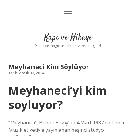
menüyü
Anasayfa
aç
Gizlilik Politikası
Kapı ve Hikaye
Yasal Uyarı
Yeni başlangıçlara ilham veren bilgiler!
Hakkımızda
Meyhaneci Kim Söylüyor
Tarih: Aralık 30, 2024
Meyhaneci’yi kim
soyluyor?
“Meyhaneci”, Bülent Ersoy’un 4 Mart 1987’de Uzelli
Müzik etiketiyle yayınlanan beşinci stüdyo