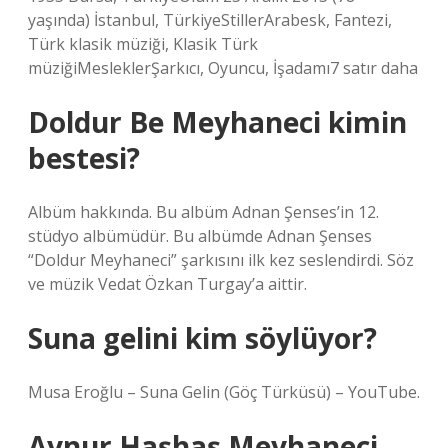
yaşında) İstanbul, TürkiyeStillerArabesk, Fantezi,
Türk klasik müziği, Klasik Türk
müziğiMesleklerŞarkıcı, Oyuncu, İşadamı7 satır daha
Doldur Be Meyhaneci kimin
bestesi?
Albüm hakkında. Bu albüm Adnan Şenses’in 12.
stüdyo albümüdür. Bu albümde Adnan Şenses
“Doldur Meyhaneci” şarkısını ilk kez seslendirdi. Söz
ve müzik Vedat Özkan Turgay’a aittir.
Suna gelini kim söylüyor?
Musa Eroğlu – Suna Gelin (Göç Türküsü) – YouTube.
Aynur Haşhaş Meyhaneci