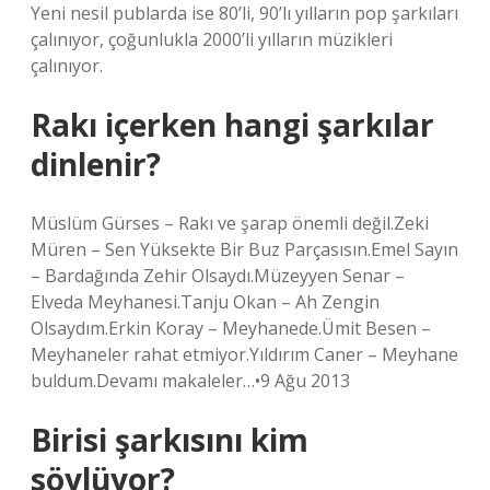
Yeni nesil publarda ise 80’li, 90’lı yılların pop şarkıları
çalınıyor, çoğunlukla 2000’li yılların müzikleri
çalınıyor.
Rakı içerken hangi şarkılar
dinlenir?
Müslüm Gürses – Rakı ve şarap önemli değil.Zeki
Müren – Sen Yüksekte Bir Buz Parçasısın.Emel Sayın
– Bardağında Zehir Olsaydı.Müzeyyen Senar –
Elveda Meyhanesi.Tanju Okan – Ah Zengin
Olsaydım.Erkin Koray – Meyhanede.Ümit Besen –
Meyhaneler rahat etmiyor.Yıldırım Caner – Meyhane
buldum.Devamı makaleler…•9 Ağu 2013
Birisi şarkısını kim
söylüyor?