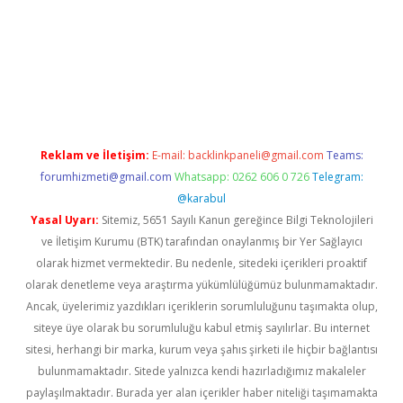
xbet yeni giriş adresi
betexper.xyz
Reklam ve İletişim:
E-mail:
backlinkpaneli@gmail.com
Teams:
forumhizmeti@gmail.com
Whatsapp: 0262 606 0 726
Telegram:
@karabul
Yasal Uyarı:
Sitemiz, 5651 Sayılı Kanun gereğince Bilgi Teknolojileri
ve İletişim Kurumu (BTK) tarafından onaylanmış bir Yer Sağlayıcı
olarak hizmet vermektedir. Bu nedenle, sitedeki içerikleri proaktif
olarak denetleme veya araştırma yükümlülüğümüz bulunmamaktadır.
Ancak, üyelerimiz yazdıkları içeriklerin sorumluluğunu taşımakta olup,
siteye üye olarak bu sorumluluğu kabul etmiş sayılırlar. Bu internet
sitesi, herhangi bir marka, kurum veya şahıs şirketi ile hiçbir bağlantısı
bulunmamaktadır. Sitede yalnızca kendi hazırladığımız makaleler
paylaşılmaktadır. Burada yer alan içerikler haber niteliği taşımamakta