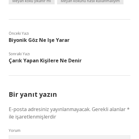
Meyan kökü yıkanır mı
Meyan kökünü nasıl kullanmalıyım
Önceki Yazı
Biyonik Göz Ne Işe Yarar
Sonraki Yazı
Çarık Yapan Kişilere Ne Denir
Bir yanıt yazın
E-posta adresiniz yayınlanmayacak.
Gerekli alanlar
*
ile işaretlenmişlerdir
Yorum