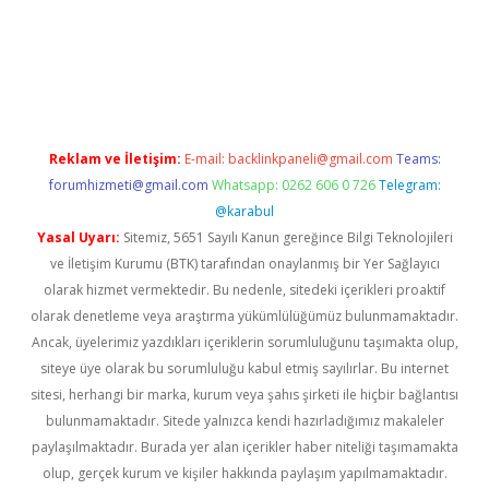
t yeni giriş adresi
betexper.xyz
Reklam ve İletişim:
E-mail:
backlinkpaneli@gmail.com
Teams:
forumhizmeti@gmail.com
Whatsapp: 0262 606 0 726
Telegram:
@karabul
Yasal Uyarı:
Sitemiz, 5651 Sayılı Kanun gereğince Bilgi Teknolojileri
ve İletişim Kurumu (BTK) tarafından onaylanmış bir Yer Sağlayıcı
olarak hizmet vermektedir. Bu nedenle, sitedeki içerikleri proaktif
olarak denetleme veya araştırma yükümlülüğümüz bulunmamaktadır.
Ancak, üyelerimiz yazdıkları içeriklerin sorumluluğunu taşımakta olup,
siteye üye olarak bu sorumluluğu kabul etmiş sayılırlar. Bu internet
sitesi, herhangi bir marka, kurum veya şahıs şirketi ile hiçbir bağlantısı
bulunmamaktadır. Sitede yalnızca kendi hazırladığımız makaleler
paylaşılmaktadır. Burada yer alan içerikler haber niteliği taşımamakta
olup, gerçek kurum ve kişiler hakkında paylaşım yapılmamaktadır.