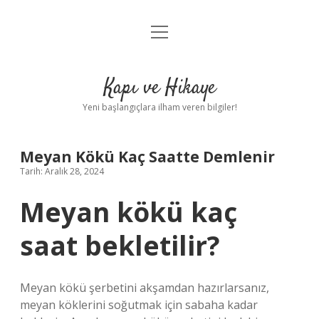
menüyü
Anasayfa
aç
Gizlilik Politikası
Kapı ve Hikaye
Yasal Uyarı
Yeni başlangıçlara ilham veren bilgiler!
Hakkımızda
Meyan Kökü Kaç Saatte Demlenir
Tarih: Aralık 28, 2024
Meyan kökü kaç
saat bekletilir?
Meyan kökü şerbetini akşamdan hazırlarsanız,
meyan köklerini soğutmak için sabaha kadar