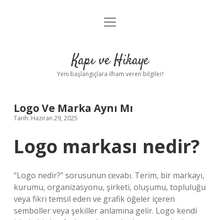
menüyü
Anasayfa
aç
Gizlilik Politikası
Kapı ve Hikaye
Yasal Uyarı
Yeni başlangıçlara ilham veren bilgiler!
Hakkımızda
Logo Ve Marka Aynı Mı
Tarih: Haziran 29, 2025
Logo markası nedir?
“Logo nedir?” sorusunun cevabı. Terim, bir markayı,
kurumu, organizasyonu, şirketi, oluşumu, topluluğu
veya fikri temsil eden ve grafik öğeler içeren
semboller veya şekiller anlamına gelir. Logo kendi