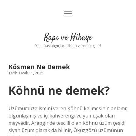
menüyü
Anasayfa
aç
Gizlilik Politikası
Kapı ve Hikaye
Yasal Uyarı
Yeni başlangıçlara ilham veren bilgiler!
Hakkımızda
Kösmen Ne Demek
Tarih: Ocak 11, 2025
Köhnü ne demek?
Üzümümüze ismini veren Köhnü kelimesinin anlamı;
olgunlaşmış ve içi kahverengi ve yumuşak olan
meyvedir. Arapgir’de tescilli olan Köhnü üzüm çeşidi,
siyah üzüm olarak da bilinir, Öküzgözü üzümünün