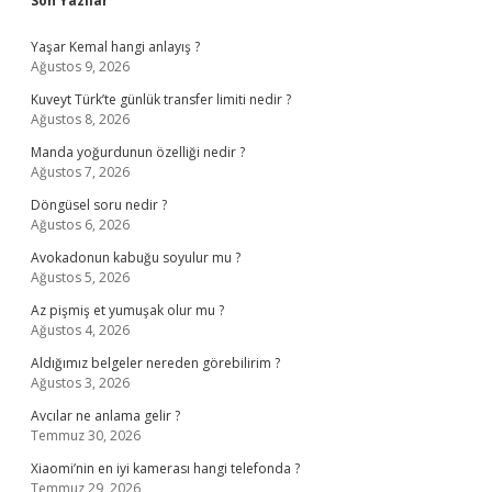
Sidebar
Son Yazılar
Yaşar Kemal hangi anlayış ?
Ağustos 9, 2026
Kuveyt Türk’te günlük transfer limiti nedir ?
Ağustos 8, 2026
Manda yoğurdunun özelliği nedir ?
Ağustos 7, 2026
Döngüsel soru nedir ?
Ağustos 6, 2026
Avokadonun kabuğu soyulur mu ?
Ağustos 5, 2026
Az pişmiş et yumuşak olur mu ?
Ağustos 4, 2026
Aldığımız belgeler nereden görebilirim ?
Ağustos 3, 2026
Avcılar ne anlama gelir ?
Temmuz 30, 2026
Xiaomi’nin en iyi kamerası hangi telefonda ?
Temmuz 29, 2026