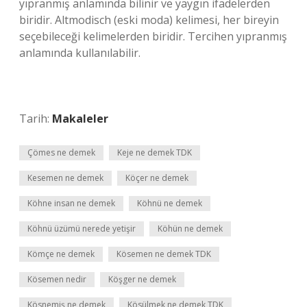
yıpranmış anlamında bilinir ve yaygın ifadelerden
biridir. Altmodisch (eski moda) kelimesi, her bireyin
seçebileceği kelimelerden biridir. Tercihen yıpranmış
anlamında kullanılabilir.
Tarih:
Makaleler
Çömes ne demek
Keje ne demek TDK
Kesemen ne demek
Köçer ne demek
Köhne insan ne demek
Köhnü ne demek
Köhnü üzümü nerede yetişir
Köhün ne demek
Kömçe ne demek
Kösemen ne demek TDK
Kösemen nedir
Köşger ne demek
Kösnemiş ne demek
Kösülmek ne demek TDK