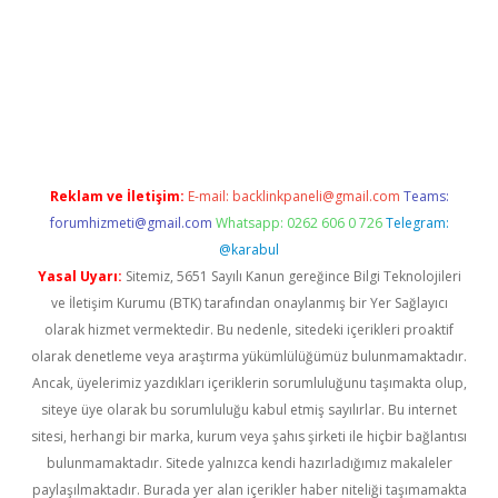
exbet yeni giriş adresi
betexper.xyz
Reklam ve İletişim:
E-mail:
backlinkpaneli@gmail.com
Teams:
forumhizmeti@gmail.com
Whatsapp: 0262 606 0 726
Telegram:
@karabul
Yasal Uyarı:
Sitemiz, 5651 Sayılı Kanun gereğince Bilgi Teknolojileri
ve İletişim Kurumu (BTK) tarafından onaylanmış bir Yer Sağlayıcı
olarak hizmet vermektedir. Bu nedenle, sitedeki içerikleri proaktif
olarak denetleme veya araştırma yükümlülüğümüz bulunmamaktadır.
Ancak, üyelerimiz yazdıkları içeriklerin sorumluluğunu taşımakta olup,
siteye üye olarak bu sorumluluğu kabul etmiş sayılırlar. Bu internet
sitesi, herhangi bir marka, kurum veya şahıs şirketi ile hiçbir bağlantısı
bulunmamaktadır. Sitede yalnızca kendi hazırladığımız makaleler
paylaşılmaktadır. Burada yer alan içerikler haber niteliği taşımamakta