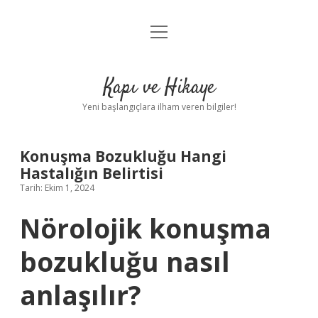
menüyü
Anasayfa
aç
Gizlilik Politikası
Kapı ve Hikaye
Yasal Uyarı
Yeni başlangıçlara ilham veren bilgiler!
Hakkımızda
Konuşma Bozukluğu Hangi
Hastalığın Belirtisi
Tarih: Ekim 1, 2024
Nörolojik konuşma
bozukluğu nasıl
anlaşılır?