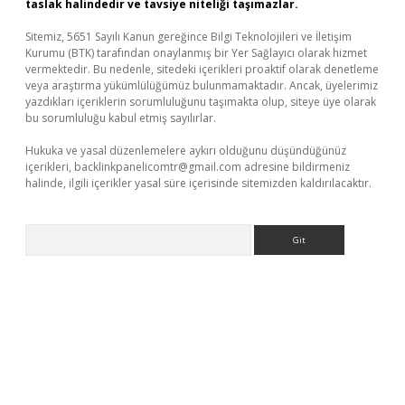
taslak halindedir ve tavsiye niteliği taşımazlar.
Sitemiz, 5651 Sayılı Kanun gereğince Bilgi Teknolojileri ve İletişim
Kurumu (BTK) tarafından onaylanmış bir Yer Sağlayıcı olarak hizmet
vermektedir. Bu nedenle, sitedeki içerikleri proaktif olarak denetleme
veya araştırma yükümlülüğümüz bulunmamaktadır. Ancak, üyelerimiz
yazdıkları içeriklerin sorumluluğunu taşımakta olup, siteye üye olarak
bu sorumluluğu kabul etmiş sayılırlar.
Hukuka ve yasal düzenlemelere aykırı olduğunu düşündüğünüz
içerikleri,
backlinkpanelicomtr@gmail.com
adresine bildirmeniz
halinde, ilgili içerikler yasal süre içerisinde sitemizden kaldırılacaktır.
Arama
yeni giriş adresi
betexper.xyz