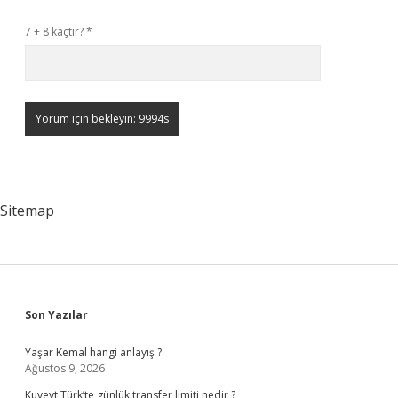
7 + 8 kaçtır?
*
Sitemap
Sidebar
Son Yazılar
Yaşar Kemal hangi anlayış ?
Ağustos 9, 2026
Kuveyt Türk’te günlük transfer limiti nedir ?