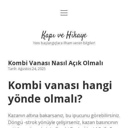
menüyü
Anasayfa
aç
Gizlilik Politikası
Kapı ve Hikaye
Yasal Uyarı
Yeni başlangıçlara ilham veren bilgiler!
Hakkımızda
Kombi Vanası Nasıl Açık Olmalı
Tarih: Ağustos 24, 2025
Kombi vanası hangi
yönde olmalı?
Kazanın altına bakarsanız, bu ipucunu görebilirsiniz.
Döngü -strok yönüyle çelişirseniz, kazan basıncının