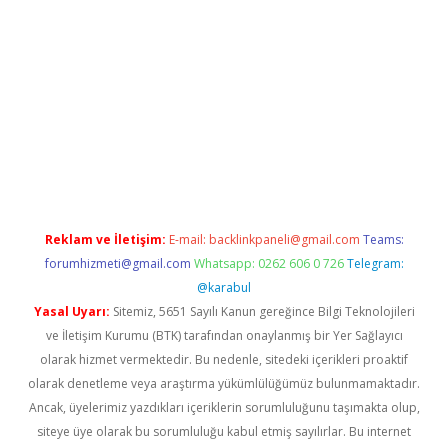
t yeni giriş adresi
betexper.xyz
Reklam ve İletişim:
E-mail:
backlinkpaneli@gmail.com
Teams:
forumhizmeti@gmail.com
Whatsapp: 0262 606 0 726
Telegram:
@karabul
Yasal Uyarı:
Sitemiz, 5651 Sayılı Kanun gereğince Bilgi Teknolojileri
ve İletişim Kurumu (BTK) tarafından onaylanmış bir Yer Sağlayıcı
olarak hizmet vermektedir. Bu nedenle, sitedeki içerikleri proaktif
olarak denetleme veya araştırma yükümlülüğümüz bulunmamaktadır.
Ancak, üyelerimiz yazdıkları içeriklerin sorumluluğunu taşımakta olup,
siteye üye olarak bu sorumluluğu kabul etmiş sayılırlar. Bu internet