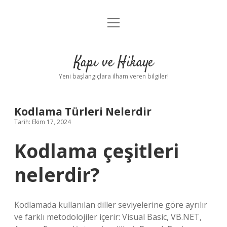
menüyü
Anasayfa
aç
Gizlilik Politikası
Kapı ve Hikaye
Yasal Uyarı
Yeni başlangıçlara ilham veren bilgiler!
Hakkımızda
Kodlama Türleri Nelerdir
Tarih: Ekim 17, 2024
Kodlama çeşitleri
nelerdir?
Kodlamada kullanılan diller seviyelerine göre ayrılır
ve farklı metodolojiler içerir: Visual Basic, VB.NET,