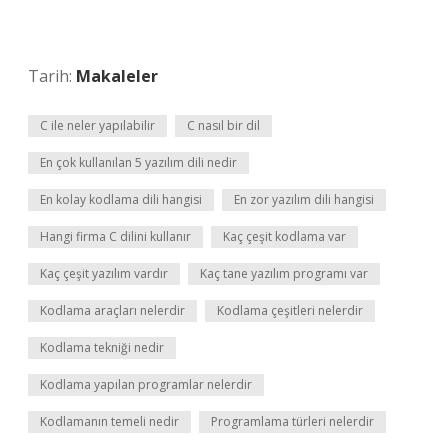
Tarih:
Makaleler
C ile neler yapılabilir
C nasıl bir dil
En çok kullanılan 5 yazılım dili nedir
En kolay kodlama dili hangisi
En zor yazılım dili hangisi
Hangi firma C dilini kullanır
Kaç çeşit kodlama var
Kaç çeşit yazılım vardır
Kaç tane yazılım programı var
Kodlama araçları nelerdir
Kodlama çeşitleri nelerdir
Kodlama tekniği nedir
Kodlama yapılan programlar nelerdir
Kodlamanın temeli nedir
Programlama türleri nelerdir