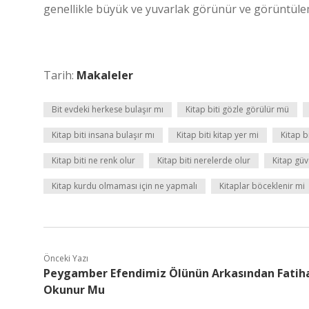
genellikle büyük ve yuvarlak görünür ve görüntülem
Tarih:
Makaleler
Bit evdeki herkese bulaşır mı
Kitap biti gözle görülür mü
Kitap biti insana bulaşır mı
Kitap biti kitap yer mi
Kitap b
Kitap biti ne renk olur
Kitap biti nerelerde olur
Kitap güv
Kitap kurdu olmaması için ne yapmalı
Kitaplar böceklenir mi
Önceki Yazı
Peygamber Efendimiz Ölünün Arkasından Fatih
Okunur Mu