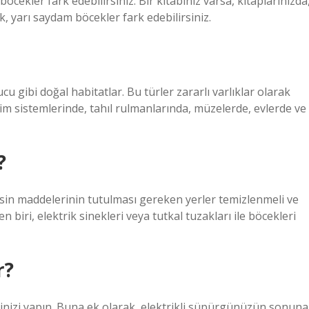
öcekler fark edebilirsiniz. Bir kitabınız varsa, kitaplarınızda
, yarı saydam böcekler fark edebilirsiniz.
cu gibi doğal habitatlar. Bu türler zararlı varlıklar olarak
tim sistemlerinde, tahıl rulmanlarında, müzelerde, evlerde ve
?
besin maddelerinin tutulması gereken yerler temizlenmeli ve
n biri, elektrik sinekleri veya tutkal tuzakları ile böcekleri
r?
 işinizi yapın. Buna ek olarak, elektrikli süpürgünüzün sonuna