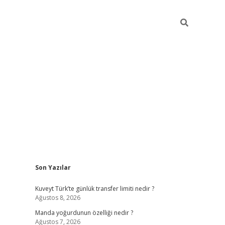
Sidebar
Son Yazılar
elexbet ye
Kuveyt Türk’te günlük transfer limiti nedir ?
Ağustos 8, 2026
Manda yoğurdunun özelliği nedir ?
Ağustos 7, 2026