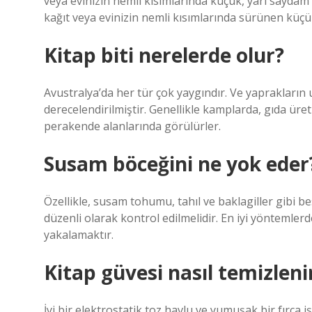
veya evinizin nemli kısımlarında küçük, yarı saydam b
kağıt veya evinizin nemli kısımlarında sürünen küçük
Kitap biti nerelerde olur?
Avustralya’da her tür çok yaygındır. Ve yaprakların u
derecelendirilmiştir. Genellikle kamplarda, gıda üre
perakende alanlarında görülürler.
Susam böceğini ne yok eder
Özellikle, susam tohumu, tahıl ve baklagiller gibi 
düzenli olarak kontrol edilmelidir. En iyi yöntemlerde
yakalamaktır.
Kitap güvesi nasıl temizleni
İyi bir elektrostatik toz havlu ve yumuşak bir fırça