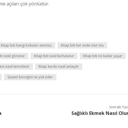
e açıları çok yönlüdür.
Kitap biti hangi kokuları sevmez
Kitap biti her evde olur mu
iti nasıl görünür
Kitap biti nasıl kurtulunur
Kitap biti ne kadar yaşar
esi nasıl temizlenir
Kitap kurdu nasıl anlaşılır
Susam böceğini ne yok eder
Sonraki Yaz
a
Sağlıklı Ekmek Nasıl Olu