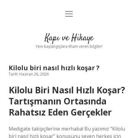
menüyü
Anasayfa
aç
Gizlilik Politikası
Kapı ve Hikaye
Yasal Uyarı
Yeni başlangıçlara ilham veren bilgiler!
Hakkımızda
Kilolu biri nasıl hızlı koşar ?
Tarih: Haziran 26, 2026
Kilolu Biri Nasıl Hızlı Koşar?
Tartışmanın Ortasında
Rahatsız Eden Gerçekler
Medigate takipçilerine merhaba! Bu yazımız “Kilolu
biri nasıl hızlı koşar” konusunu seven herkes için