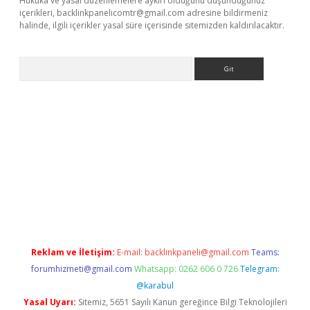
Hukuka ve yasal düzenlemelere aykırı olduğunu düşündüğünüz
içerikleri,
backlinkpanelicomtr@gmail.com
adresine bildirmeniz
halinde, ilgili içerikler yasal süre içerisinde sitemizden kaldırılacaktır.
Arama
yeni giriş adresi
betexper.xyz
Reklam ve İletişim:
E-mail:
backlinkpaneli@gmail.com
Teams:
forumhizmeti@gmail.com
Whatsapp: 0262 606 0 726
Telegram:
@karabul
Yasal Uyarı:
Sitemiz, 5651 Sayılı Kanun gereğince Bilgi Teknolojileri