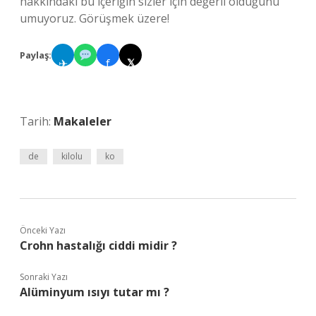
hakkındaki bu içeriğin sizler için değerli olduğunu
umuyoruz. Görüşmek üzere!
Paylaş:
✈
f
𝕏
Tarih:
Makaleler
de
kilolu
ko
Önceki Yazı
Crohn hastalığı ciddi midir ?
Sonraki Yazı
Alüminyum ısıyı tutar mı ?