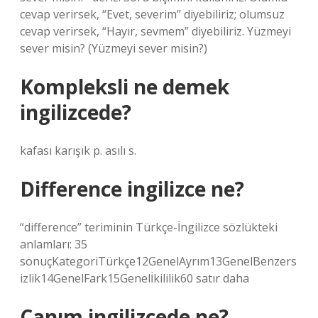
cevap verirsek, “Evet, severim” diyebiliriz; olumsuz
cevap verirsek, “Hayır, sevmem” diyebiliriz. Yüzmeyi
sever misin? (Yüzmeyi sever misin?)
Kompleksli ne demek
ingilizcede?
kafası karışık p. asılı s.
Difference ingilizce ne?
“difference” teriminin Türkçe-İngilizce sözlükteki
anlamları: 35
sonuçKategoriTürkçe12GenelAyrım13GenelBenzers
izlik14GenelFark15Genelİkililik60 satır daha
Canım ingilizcede ne?