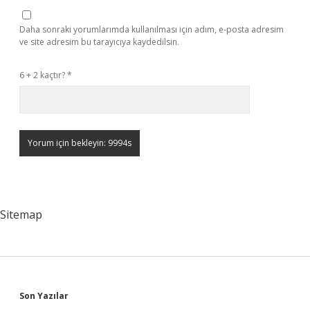
Daha sonraki yorumlarımda kullanılması için adım, e-posta adresim
ve site adresim bu tarayıcıya kaydedilsin.
6 + 2 kaçtır?
*
Sitemap
Sidebar
Son Yazılar