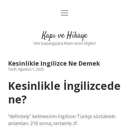
menüyü
Anasayfa
aç
Gizlilik Politikası
Kapı ve Hikaye
Yasal Uyarı
Yeni başlangıçlara ilham veren bilgiler!
Hakkımızda
Kesinlikle Ingilizce Ne Demek
Tarih: Ağustos 1, 2025
Kesinlikle İngilizcede
ne?
“definitely” kelimesinin İngilizce-Türkçe sözlükteki
anlamları: 216 sonuç certainly zf.