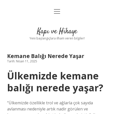
menüyü
Anasayfa
aç
Gizlilik Politikası
Kapı ve Hikaye
Yasal Uyarı
Yeni başlangıçlara ilham veren bilgiler!
Hakkımızda
Kemane Balığı Nerede Yaşar
Tarih: Nisan 11, 2025
Ülkemizde kemane
balığı nerede yaşar?
“Ülkemizde özellikle trol ve ağlarla çok sayıda
avlanması nedeniyle artık nadir görülen ve