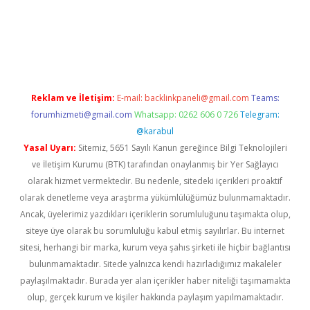
et yeni giriş adresi
betexper.xyz
Reklam ve İletişim:
E-mail:
backlinkpaneli@gmail.com
Teams:
forumhizmeti@gmail.com
Whatsapp: 0262 606 0 726
Telegram:
@karabul
Yasal Uyarı:
Sitemiz, 5651 Sayılı Kanun gereğince Bilgi Teknolojileri
ve İletişim Kurumu (BTK) tarafından onaylanmış bir Yer Sağlayıcı
olarak hizmet vermektedir. Bu nedenle, sitedeki içerikleri proaktif
olarak denetleme veya araştırma yükümlülüğümüz bulunmamaktadır.
Ancak, üyelerimiz yazdıkları içeriklerin sorumluluğunu taşımakta olup,
siteye üye olarak bu sorumluluğu kabul etmiş sayılırlar. Bu internet
sitesi, herhangi bir marka, kurum veya şahıs şirketi ile hiçbir bağlantısı
bulunmamaktadır. Sitede yalnızca kendi hazırladığımız makaleler
paylaşılmaktadır. Burada yer alan içerikler haber niteliği taşımamakta
olup, gerçek kurum ve kişiler hakkında paylaşım yapılmamaktadır.