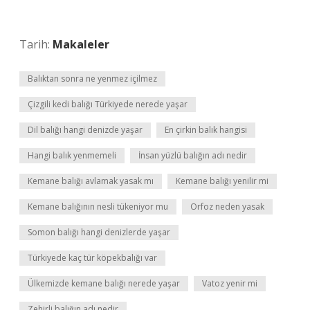
Tarih:
Makaleler
Balıktan sonra ne yenmez içilmez
Çizgili kedi balığı Türkiyede nerede yaşar
Dil balığı hangi denizde yaşar
En çirkin balık hangisi
Hangi balık yenmemeli
İnsan yüzlü balığın adı nedir
Kemane balığı avlamak yasak mı
Kemane balığı yenilir mi
Kemane balığının nesli tükeniyor mu
Orfoz neden yasak
Somon balığı hangi denizlerde yaşar
Türkiyede kaç tür köpekbalığı var
Ülkemizde kemane balığı nerede yaşar
Vatoz yenir mi
Zehirli balığın adı nedir