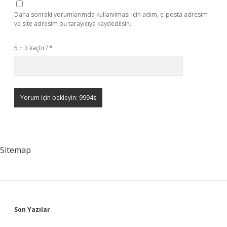
Daha sonraki yorumlarımda kullanılması için adım, e-posta adresim
ve site adresim bu tarayıcıya kaydedilsin.
5 + 3 kaçtır?
*
Sitemap
Sidebar
Son Yazılar