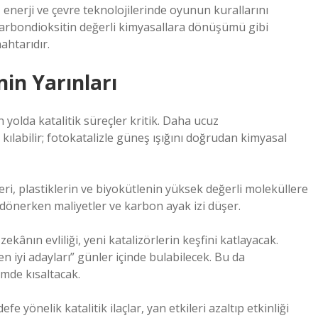
r, enerji ve çevre teknolojilerinde oyunun kurallarını
i, karbondioksitin değerli kimyasallara dönüşümü gibi
ahtarıdır.
nin Yarınları
yolda katalitik süreçler kritik. Daha ucuz
 kılabilir; fotokatalizle güneş ışığını doğrudan kimyasal
ri, plastiklerin ve biyokütlenin yüksek değerli moleküllere
dönerken maliyetler ve karbon ayak izi düşer.
kânın evliliği, yeni katalizörlerin keşfini katlayacak.
 iyi adayları” günler içinde bulabilecek. Bu da
imde kısaltacak.
e yönelik katalitik ilaçlar, yan etkileri azaltıp etkinliği