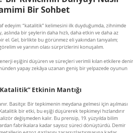
Samimi Bir Sohbet
af edeyim: “katalitik” kelimesini ilk duyduğumda, zihnimde
y, aslında bir şeylerin daha hızlı, daha etkin ve daha az
 el. Gel, birlikte bu görünmez eli yakından tanıyalım;
relim ve yarının olası sürprizlerini konuşalım.
enerji eşiğini düşüren ve süreçleri verimli kılan etkilere denir
ümünden yapay zekâya uzanan geniş bir yelpazede oyunun
 “Katalitik” Etkinin Mantığı
anır. Basitçe: Bir tepkimenin meydana gelmesi için aşılması
Katalitik bir etki, bu eşiği düşürerek tepkimeyi hızlandırır
zör değişmeden kalır. Bu prensip, 19. yüzyılda bilim
rlardan fabrikalara kadar sayısız süreci dönüştürdü. Demir
metallerin egzoz gazlarını zararsızlaştırmasına kadar