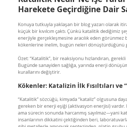
Harekete Geçirdiğine Dair 
Konuya tutkuyla yaklaşan bir blog yazarı olarak itir
küçük bir kıvılcım çaktı. Çünkü katalitik dediğimiz şe
enerjiyle gerçekleşmesine aracılık eden görünmez bir
kökenlerine inelim, bugün neleri dönüştürdüğünü gö
Özet: “Katalitik”, bir reaksiyonu hızlandıran, gerekli 
Bugünde sanayiden sağlığa, yarında enerji dönüş
kurallarını değiştirir.
Kökenler: Katalizin İlk Fısıltıları ve
“Katalitik” sözcüğü, kimyada “kataliz” olgusuna day
gereken bir enerji eşiği (aktivasyon enerjisi) vardır. 
ama sürecin sonunda harcanmış sayılmaz—yani katali
insanlarının dikkatini çektiğinden beri, laboratuva
gibi metallerle amonyak sentezinden, platin grubu 