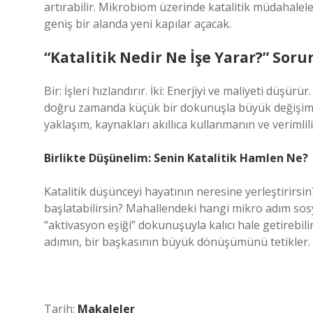
artırabilir. Mikrobiom üzerinde katalitik müdahalel
geniş bir alanda yeni kapılar açacak.
“Katalitik Nedir Ne İşe Yarar?” Sor
Bir: İşleri hızlandırır. İki: Enerjiyi ve maliyeti düşü
doğru zamanda küçük bir dokunuşla büyük değişim yara
yaklaşım, kaynakları akıllıca kullanmanın ve verimlili
Birlikte Düşünelim: Senin Katalitik Hamlen Ne?
Katalitik düşünceyi hayatının neresine yerleştirirsi
başlatabilirsin? Mahallendeki hangi mikro adım sosya
“aktivasyon eşiği” dokunuşuyla kalıcı hale getirebil
adımın, bir başkasının büyük dönüşümünü tetikler.
Tarih:
Makaleler