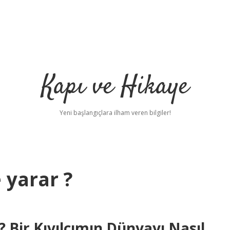
Kapı ve Hikaye
Yeni başlangıçlara ilham veren bilgiler!
e yarar ?
? Bir Kıvılcımın Dünyayı Nasıl