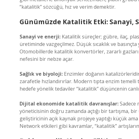
“katalitik” sözcüğü, hız ve verim demektir.
Günümüzde Katalitik Etki: Sanayi, Sa
Sanayi ve enerji:
Katalitik süreçler; gübre, ilaç, pl
üretiminde vazgeçilmez. Düşük sıcaklık ve basınçta 
Otomobillerde katalitik konvertörler, zararlı gazla
nefesini bir nebze açar.
Sağlık ve biyoloji:
Enzimler doğanın katalizörleridi
zarafetle hızlandırırlar. Modern tıpta enzim temelli t
hedefe yönelik tedaviler “katalitik” düşüncenin canlı 
Dijital ekonomide katalitik davranışlar:
Sadece mo
yöneticisinin doğru zamanda açtığı bir tartışma, bir
geliştiricinin açık kaynak projeye yaptığı küçük ama 
Network etkileri gibi kavramlar, “katalitik” artışları