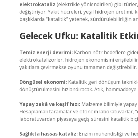
elektrokataliz
(elektrikle yönlendirilen) gibi türle
değiştiriyor. Yakıt hücreleri, yeşil hidrojen üretim
başlıklarda “katalitik” yetenek, sürdürülebilirliğin an
Gelecek Ufku: Katalitik Etki
Temiz enerji devrimi:
Karbon nötr hedeflere giden 
elektrokatalizörler, hidrojen ekonomisini erişilebilir
yakıtlara çevirmekse oyunu tamamen değiştirebilir.
Döngüsel ekonomi:
Katalitik geri dönüşüm teknikle
dönüştürülmesini hızlandıracak. Atık, hammaddeye 
Yapay zekâ ve keşif hızı:
Malzeme bilimiyle yapay ze
Hesaplamalı taramalar ve otonom laboratuvarlar, “en
laboratuvardan piyasaya geçiş süresini katalitik biç
Sağlıkta hassas kataliz:
Enzim mühendisliği ve hedef