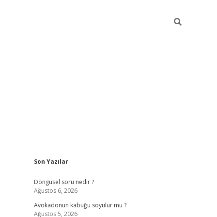
Sidebar
Son Yazılar
elexbet yeni giriş adresi
betexper.xyz
Döngüsel soru nedir ?
Ağustos 6, 2026
Avokadonun kabuğu soyulur mu ?
Ağustos 5, 2026