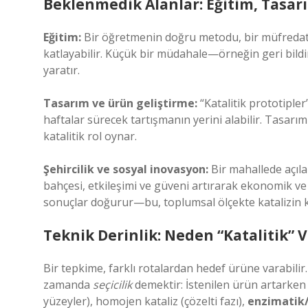
Beklenmedik Alanlar: Eğitim, Tasarı
Eğitim:
Bir öğretmenin doğru metodu, bir müfredatı
katlayabilir. Küçük bir müdahale—örneğin geri bild
yaratır.
Tasarım ve ürün geliştirme:
“Katalitik prototipler” 
haftalar sürecek tartışmanın yerini alabilir. Tasarım
katalitik rol oynar.
Şehircilik ve sosyal inovasyon:
Bir mahallede açıla
bahçesi, etkileşimi ve güveni artırarak ekonomik ve 
sonuçlar doğurur—bu, toplumsal ölçekte katalizin ka
Teknik Derinlik: Neden “Katalitik” V
Bir tepkime, farklı rotalardan hedef ürüne varabilir. K
zamanda
seçicilik
demektir: İstenilen ürün artarken
yüzeyler), homojen kataliz (çözelti fazı),
enzimatik/