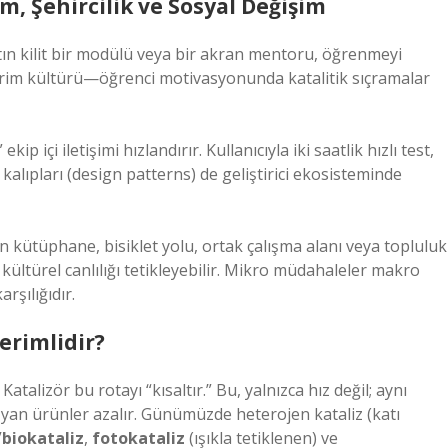
m, Şehircilik ve Sosyal Değişim
n kilit bir modülü veya bir akran mentoru, öğrenmeyi
irim kültürü—öğrenci motivasyonunda katalitik sıçramalar
ekip içi iletişimi hızlandırır. Kullanıcıyla iki saatlik hızlı test,
 kalıpları (design patterns) de geliştirici ekosisteminde
n kütüphane, bisiklet yolu, ortak çalışma alanı veya topluluk
kültürel canlılığı tetikleyebilir. Mikro müdahaleler makro
rşılığıdır.
erimlidir?
atalizör bu rotayı “kısaltır.” Bu, yalnızca hız değil; aynı
 yan ürünler azalır. Günümüzde heterojen kataliz (katı
biokataliz
,
fotokataliz
(ışıkla tetiklenen) ve