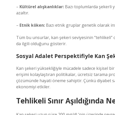
–
Kültürel alışkanlıklar:
Bazı toplumlarda şekerli y
azaltır.
–
Etnik köken:
Bazı etnik gruplar genetik olarak ins
Tüm bu unsurlar, kan şekeri seviyesinin “tehlikeli” o
da ilgili olduğunu gösterir.
Sosyal Adalet Perspektifiyle Kan Şe
Kan şekeri yüksekliğiyle mücadele sadece kişisel bir 
erişimi kolaylaştıran politikalar, ücretsiz tarama 
çözümünde hayati öneme sahiptir. Çünkü diyabet sadec
ekonomiyi etkiler.
Tehlikeli Sınır Aşıldığında N
Kan şekeri uzun süre 200 mg/dL’nin üzerinde seyred