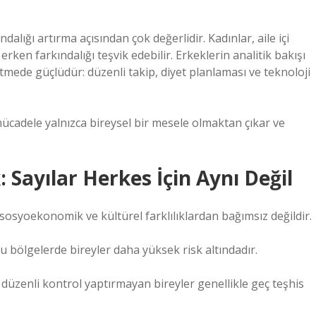
dalığı artırma açısından çok değerlidir. Kadınlar, aile içi
rken farkındalığı teşvik edebilir. Erkeklerin analitik bakışı
mede güçlüdür: düzenli takip, diyet planlaması ve teknoloji
mücadele yalnızca bireysel bir mesele olmaktan çıkar ve
ik: Sayılar Herkes İçin Aynı Değil
 sosyoekonomik ve kültürel farklılıklardan bağımsız değildir.
ğu bölgelerde bireyler daha yüksek risk altındadır.
 düzenli kontrol yaptırmayan bireyler genellikle geç teşhis