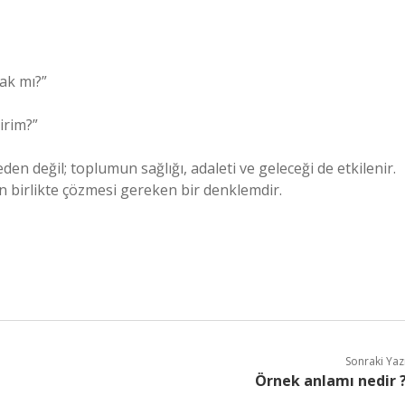
hak mı?”
irim?”
den değil; toplumun sağlığı, adaleti ve geleceği de etkilenir.
n birlikte çözmesi gereken bir denklemdir.
Sonraki Yaz
Örnek anlamı nedir 