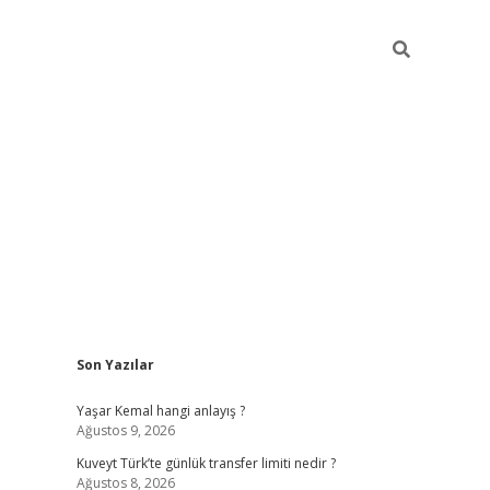
Sidebar
Son Yazılar
elexbet ye
Yaşar Kemal hangi anlayış ?
Ağustos 9, 2026
Kuveyt Türk’te günlük transfer limiti nedir ?
Ağustos 8, 2026