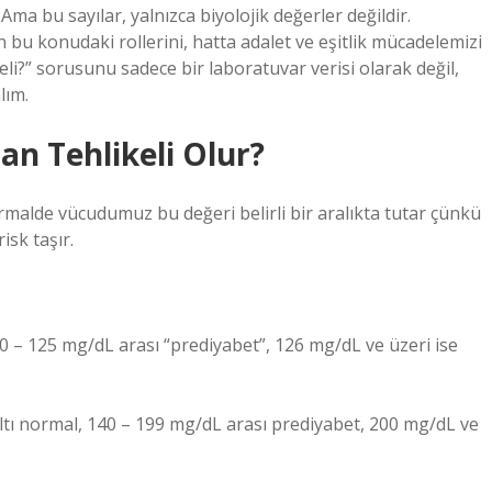
. Ama bu sayılar, yalnızca biyolojik değerler değildir.
 bu konudaki rollerini, hatta adalet ve eşitlik mücadelemizi
keli?” sorusunu sadece bir laboratuvar verisi olarak değil,
lım.
n Tehlikeli Olur?
ormalde vücudumuz bu değeri belirli bir aralıkta tutar çünkü
sk taşır.
0 – 125 mg/dL arası “prediyabet”, 126 mg/dL ve üzeri ise
tı normal, 140 – 199 mg/dL arası prediyabet, 200 mg/dL ve