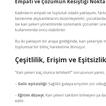
Empati ve Çözümün Kesiştiği Nokta
Kadınların empati ve topluluk odaklı yaklaşımı, farkın
beslenme alışkanlıklarını düzenleyebilir, çocuklarda e
ise kan şekeri yönetiminde sistematik çözümler üret
kullanımında öncü olabilirler.
Bu iki yaklaşım bir araya geldiğinde, kan şekeriyle 
toplumsal bir bilinç hareketine dönüşür.
Çeşitlilik, Erişim ve Eşitsizl
“Kan şekeri kaç olunca tehlikeli?” sorusunun yanıtı,
–
Gelir eşitsizliği:
Sağlıklı gıdaya erişimin zor oldu
–
Eğitim düzeyi:
Kan şekeri takibini bilmeyen ya da
edilir.