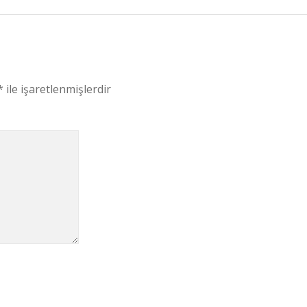
*
ile işaretlenmişlerdir