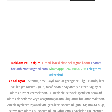
t yeni giriş adresi
betexper.xyz
Reklam ve İletişim:
E-mail:
backlinkpaneli@gmail.com
Teams:
forumhizmeti@gmail.com
Whatsapp: 0262 606 0 726
Telegram:
@karabul
Yasal Uyarı:
Sitemiz, 5651 Sayılı Kanun gereğince Bilgi Teknolojileri
ve İletişim Kurumu (BTK) tarafından onaylanmış bir Yer Sağlayıcı
olarak hizmet vermektedir. Bu nedenle, sitedeki içerikleri proaktif
olarak denetleme veya araştırma yükümlülüğümüz bulunmamaktadır.
Ancak, üyelerimiz yazdıkları içeriklerin sorumluluğunu taşımakta olup,
siteye üye olarak bu sorumluluğu kabul etmiş sayılırlar. Bu internet