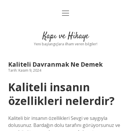
menüyü
Anasayfa
aç
Gizlilik Politikası
Kapı ve Hikaye
Yasal Uyarı
Yeni başlangıçlara ilham veren bilgiler!
Hakkımızda
Kaliteli Davranmak Ne Demek
Tarih: Kasım 9, 2024
Kaliteli insanın
özellikleri nelerdir?
Kaliteli bir insanın özellikleri Sevgi ve saygıyla
dolusunuz. Bardağın dolu tarafını görüyorsunuz ve