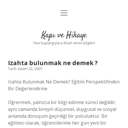
menüyü
Anasayfa
aç
Gizlilik Politikası
Kapı ve Hikaye
Yasal Uyarı
Yeni başlangıçlara ilham veren bilgiler!
Hakkımızda
Izahta bulunmak ne demek ?
Tarih: Kasım 22, 2025
Izahta Bulunmak Ne Demek? Eğitim Perspektifinden
Bir Değerlendirme
Öğrenmek, yalnızca bir bilgi edinme süreci değildir;
aynı zamanda bireyin düşünsel, duygusal ve sosyal
anlamda dönüşüm geçirdiği bir yolculuktur. Bir
eğitimci olarak, öğrencilerime her gün yeni bir