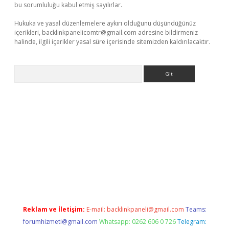
bu sorumluluğu kabul etmiş sayılırlar.
Hukuka ve yasal düzenlemelere aykırı olduğunu düşündüğünüz
içerikleri,
backlinkpanelicomtr@gmail.com
adresine bildirmeniz
halinde, ilgili içerikler yasal süre içerisinde sitemizden kaldırılacaktır.
Arama
exbet yeni giriş adresi
betexper.xyz
Reklam ve İletişim:
E-mail:
backlinkpaneli@gmail.com
Teams:
forumhizmeti@gmail.com
Whatsapp: 0262 606 0 726
Telegram: