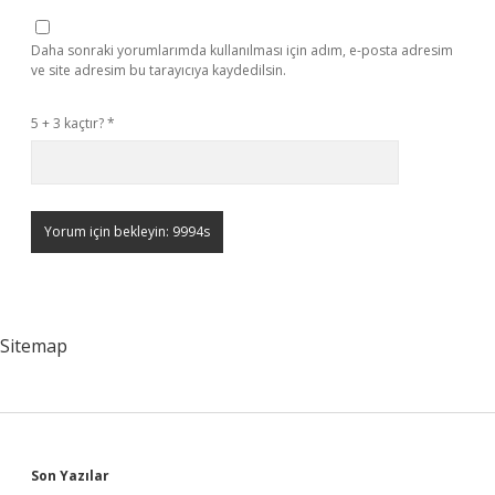
Daha sonraki yorumlarımda kullanılması için adım, e-posta adresim
ve site adresim bu tarayıcıya kaydedilsin.
5 + 3 kaçtır?
*
Sitemap
Sidebar
Son Yazılar