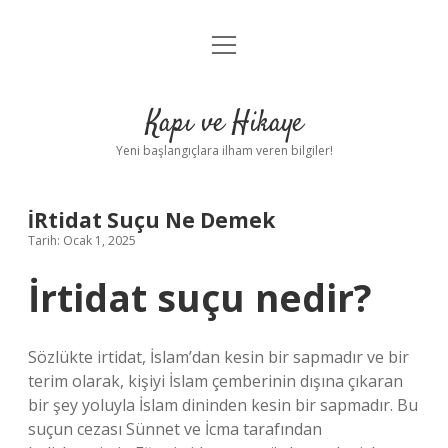
menüyü
Anasayfa
aç
Gizlilik Politikası
Kapı ve Hikaye
Yasal Uyarı
Yeni başlangıçlara ilham veren bilgiler!
Hakkımızda
İRtidat Suçu Ne Demek
Tarih: Ocak 1, 2025
İrtidat suçu nedir?
Sözlükte irtidat, İslam’dan kesin bir sapmadır ve bir
terim olarak, kişiyi İslam çemberinin dışına çıkaran
bir şey yoluyla İslam dininden kesin bir sapmadır. Bu
suçun cezası Sünnet ve İcma tarafından