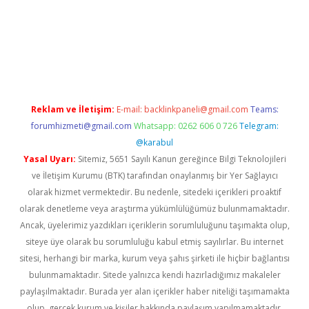
elexbet yeni giriş adresi
betexper.xyz
Reklam ve İletişim:
E-mail:
backlinkpaneli@gmail.com
Teams:
forumhizmeti@gmail.com
Whatsapp: 0262 606 0 726
Telegram:
@karabul
Yasal Uyarı:
Sitemiz, 5651 Sayılı Kanun gereğince Bilgi Teknolojileri
ve İletişim Kurumu (BTK) tarafından onaylanmış bir Yer Sağlayıcı
olarak hizmet vermektedir. Bu nedenle, sitedeki içerikleri proaktif
olarak denetleme veya araştırma yükümlülüğümüz bulunmamaktadır.
Ancak, üyelerimiz yazdıkları içeriklerin sorumluluğunu taşımakta olup,
siteye üye olarak bu sorumluluğu kabul etmiş sayılırlar. Bu internet
sitesi, herhangi bir marka, kurum veya şahıs şirketi ile hiçbir bağlantısı
bulunmamaktadır. Sitede yalnızca kendi hazırladığımız makaleler
paylaşılmaktadır. Burada yer alan içerikler haber niteliği taşımamakta
olup, gerçek kurum ve kişiler hakkında paylaşım yapılmamaktadır.