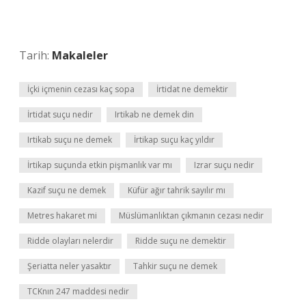
Tarih:
Makaleler
İçki içmenin cezası kaç sopa
İrtidat ne demektir
İrtidat suçu nedir
Irtikab ne demek din
Irtikab suçu ne demek
İrtikap suçu kaç yıldır
İrtikap suçunda etkin pişmanlık var mı
Izrar suçu nedir
Kazif suçu ne demek
Küfür ağır tahrik sayılır mı
Metres hakaret mi
Müslümanlıktan çıkmanın cezası nedir
Ridde olayları nelerdir
Ridde suçu ne demektir
Şeriatta neler yasaktır
Tahkir suçu ne demek
TCKnın 247 maddesi nedir