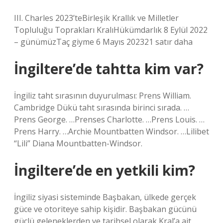
III. Charles 2023’teBirleşik Krallık ve Milletler
Topluluğu Toprakları KralıHükümdarlık 8 Eylül 2022
– günümüzTaç giyme 6 Mayıs 202321 satır daha
İngiltere’de tahtta kim var?
İngiliz taht sırasının duyurulması: Prens William.
Cambridge Dükü taht sırasında birinci sırada. …
Prens George. …Prenses Charlotte. …Prens Louis. …
Prens Harry. …Archie Mountbatten Windsor. …Lilibet
“Lili” Diana Mountbatten-Windsor.
İngiltere’de en yetkili kim?
İngiliz siyasi sisteminde Başbakan, ülkede gerçek
güce ve otoriteye sahip kişidir. Başbakan gücünü
güçlü geleneklerden ve tarihsel olarak Kral’a ait