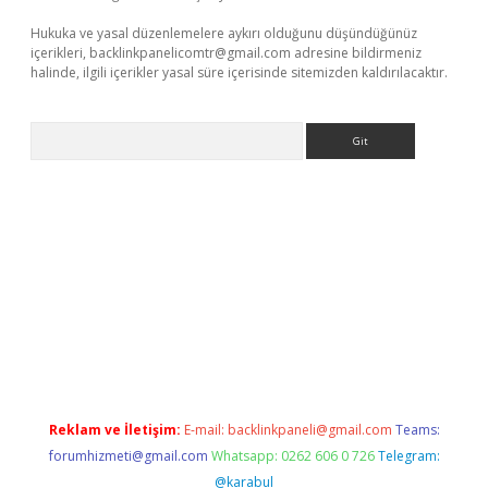
Hukuka ve yasal düzenlemelere aykırı olduğunu düşündüğünüz
içerikleri,
backlinkpanelicomtr@gmail.com
adresine bildirmeniz
halinde, ilgili içerikler yasal süre içerisinde sitemizden kaldırılacaktır.
Arama
t yeni giriş adresi
betexper.xyz
Reklam ve İletişim:
E-mail:
backlinkpaneli@gmail.com
Teams:
forumhizmeti@gmail.com
Whatsapp: 0262 606 0 726
Telegram:
@karabul