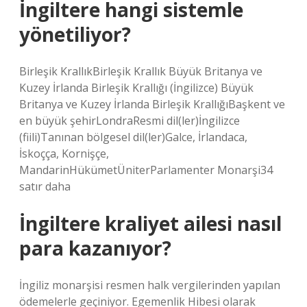
İngiltere hangi sistemle
yönetiliyor?
Birleşik KrallıkBirleşik Krallık Büyük Britanya ve
Kuzey İrlanda Birleşik Krallığı (İngilizce) Büyük
Britanya ve Kuzey İrlanda Birleşik KrallığıBaşkent ve
en büyük şehirLondraResmi dil(ler)İngilizce
(fiili)Tanınan bölgesel dil(ler)Galce, İrlandaca,
İskoçça, Kornişçe,
MandarinHükümetÜniterParlamenter Monarşi34
satır daha
İngiltere kraliyet ailesi nasıl
para kazanıyor?
İngiliz monarşisi resmen halk vergilerinden yapılan
ödemelerle geçiniyor. Egemenlik Hibesi olarak