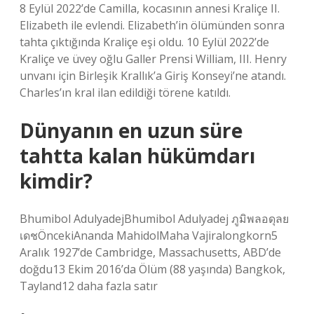
8 Eylül 2022’de Camilla, kocasının annesi Kraliçe II.
Elizabeth ile evlendi. Elizabeth’in ölümünden sonra
tahta çıktığında Kraliçe eşi oldu. 10 Eylül 2022’de
Kraliçe ve üvey oğlu Galler Prensi William, III. Henry
unvanı için Birleşik Krallık’a Giriş Konseyi’ne atandı.
Charles’ın kral ilan edildiği törene katıldı.
Dünyanın en uzun süre
tahtta kalan hükümdarı
kimdir?
Bhumibol AdulyadejBhumibol Adulyadej ภูมิพลอดุลย
เดชÖncekiAnanda MahidolMaha Vajiralongkorn5
Aralık 1927’de Cambridge, Massachusetts, ABD’de
doğdu13 Ekim 2016’da Ölüm (88 yaşında) Bangkok,
Tayland12 daha fazla satır