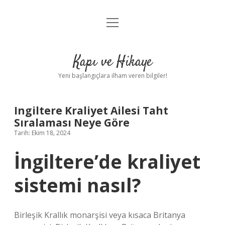
menüyü
Anasayfa
aç
Gizlilik Politikası
Kapı ve Hikaye
Yasal Uyarı
Yeni başlangıçlara ilham veren bilgiler!
Hakkımızda
Ingiltere Kraliyet Ailesi Taht
Sıralaması Neye Göre
Tarih: Ekim 18, 2024
İngiltere’de kraliyet
sistemi nasıl?
Birleşik Krallık monarşisi veya kısaca Britanya