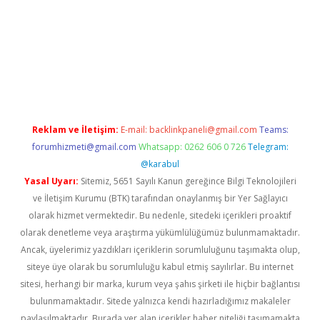
bet yeni giriş adresi
betexper.xyz
Reklam ve İletişim:
E-mail:
backlinkpaneli@gmail.com
Teams:
forumhizmeti@gmail.com
Whatsapp: 0262 606 0 726
Telegram:
@karabul
Yasal Uyarı:
Sitemiz, 5651 Sayılı Kanun gereğince Bilgi Teknolojileri
ve İletişim Kurumu (BTK) tarafından onaylanmış bir Yer Sağlayıcı
olarak hizmet vermektedir. Bu nedenle, sitedeki içerikleri proaktif
olarak denetleme veya araştırma yükümlülüğümüz bulunmamaktadır.
Ancak, üyelerimiz yazdıkları içeriklerin sorumluluğunu taşımakta olup,
siteye üye olarak bu sorumluluğu kabul etmiş sayılırlar. Bu internet
sitesi, herhangi bir marka, kurum veya şahıs şirketi ile hiçbir bağlantısı
bulunmamaktadır. Sitede yalnızca kendi hazırladığımız makaleler
paylaşılmaktadır. Burada yer alan içerikler haber niteliği taşımamakta