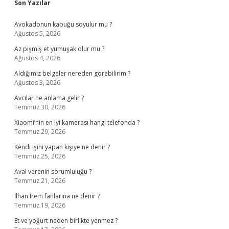
Sidebar
Son Yazılar
Avokadonun kabuğu soyulur mu ?
Ağustos 5, 2026
Az pişmiş et yumuşak olur mu ?
Ağustos 4, 2026
Aldığımız belgeler nereden görebilirim ?
Ağustos 3, 2026
Avcılar ne anlama gelir ?
Temmuz 30, 2026
Xiaomi’nin en iyi kamerası hangi telefonda ?
Temmuz 29, 2026
Kendi işini yapan kişiye ne denir ?
Temmuz 25, 2026
Aval verenin sorumluluğu ?
Temmuz 21, 2026
İlhan İrem fanlarına ne denir ?
Temmuz 19, 2026
Et ve yoğurt neden birlikte yenmez ?