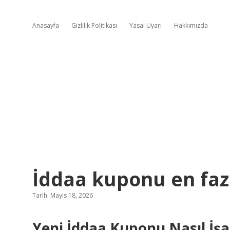
Anasayfa
Gizlilik Politikası
Yasal Uyarı
Hakkımızda
İddaa kuponu en fazl
Tarih: Mayıs 18, 2026
Yeni İddaa Kuponu Nasıl İşa