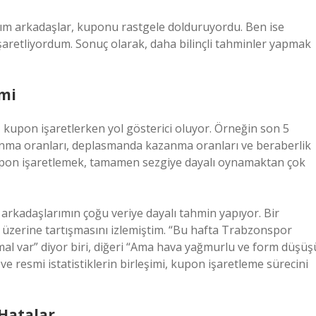
tığım arkadaşlar, kuponu rastgele dolduruyordu. Ben ise
 işaretliyordum. Sonuç olarak, daha bilinçli tahminler yapmak
emi
, kupon işaretlerken yol gösterici oluyor. Örneğin son 5
azanma oranları, deplasmanda kazanma oranları ve beraberlik
e kupon işaretlemek, tamamen sezgiye dayalı oynamaktan çok
arkadaşlarımın çoğu veriye dayalı tahmin yapıyor. Bir
 üzerine tartışmasını izlemiştim. “Bu hafta Trabzonspor
l var” diyor biri, diğeri “Ama hava yağmurlu ve form düşüş
ve resmi istatistiklerin birleşimi, kupon işaretleme sürecini
Hatalar