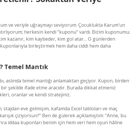
um ve veriyle uğraşmayı seviyorum. Çocuklukta Karum’un
atırlıyorum; herkesin kendi “kuponu” vardı. Bizim kuponumu
kim kazanır, kim kaybeder, kim gol atar… O günlerden
a kuponlarıyla birleştirmek hem daha ciddi hem daha
r? Temel Mantık
bı, aslında temel mantığı anlamaktan geçiyor. Kupon, birden
k bir şekilde ifade etme aracıdır. Burada dikkat etmeniz
eri, oranlar ve kendi stratejiniz.
 stajdan eve gelmişim, kafamda Excel tabloları ve maç
 karışık çiziyorsun?” Ben de gülerek açıklamıştım: “Anne, bu
 sonra iddaa kuponları benim için hem veri hem oyun hâline