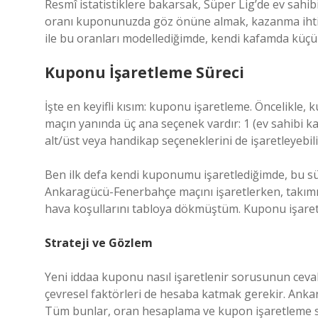
Resmî istatistiklere bakarsak, Süper Lig’de ev sah
oranı kuponunuzda göz önüne almak, kazanma ihtimali
ile bu oranları modellediğimde, kendi kafamda küçü
Kuponu İşaretleme Süreci
İşte en keyifli kısım: kuponu işaretleme. Öncelikle
maçın yanında üç ana seçenek vardır: 1 (ev sahibi ka
alt/üst veya handikap seçeneklerini de işaretleyebili
Ben ilk defa kendi kuponumu işaretlediğimde, bu sü
Ankaragücü-Fenerbahçe maçını işaretlerken, takımı
hava koşullarını tabloya dökmüştüm. Kuponu işaretle
Strateji ve Gözlem
Yeni iddaa kuponu nasıl işaretlenir sorusunun cevab
çevresel faktörleri de hesaba katmak gerekir. Ankar
Tüm bunlar, oran hesaplama ve kupon işaretleme s