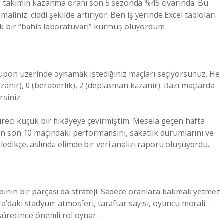
ibi takımın kazanma oranı son 5 sezonda %45 civarında. Bu
nizi ciddi şekilde artırıyor. Ben iş yerinde Excel tabloları
k bir “bahis laboratuvarı” kurmuş oluyordum.
, kupon üzerinde oynamak istediğiniz maçları seçiyorsunuz. He
zanır), 0 (beraberlik), 2 (deplasman kazanır). Bazı maçlarda
rsiniz.
reci küçük bir hikâyeye çevirmiştim. Mesela geçen hafta
n son 10 maçındaki performansını, sakatlık durumlarını ve
dikçe, aslında elimde bir veri analizi raporu oluşuyordu.
ının bir parçası da strateji. Sadece oranlara bakmak yetmez
a’daki stadyum atmosferi, taraftar sayısı, oyuncu morali…
ürecinde önemli rol oynar.