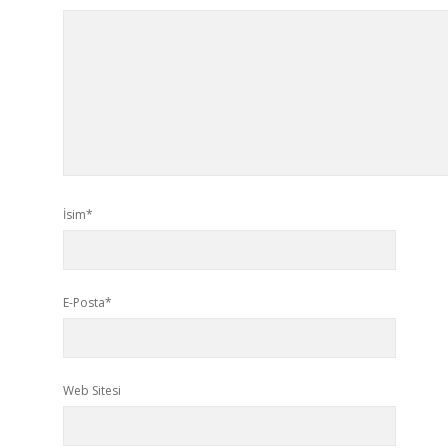
İsim*
E-Posta*
Web Sitesi