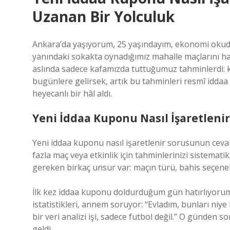
Uzanan Bir Yolculuk
Ankara’da yaşıyorum, 25 yaşındayım, ekonomi okud
yanındaki sokakta oynadığımız mahalle maçlarını h
aslında sadece kafamızda tuttuğumuz tahminlerdi: 
bugünlere gelirsek, artık bu tahminleri resmî idda
heyecanlı bir hâl aldı.
Yeni İddaa Kuponu Nasıl İşaretleni
Yeni iddaa kuponu nasıl işaretlenir sorusunun ceva
fazla maç veya etkinlik için tahminlerinizi sistemati
gereken birkaç unsur var: maçın türü, bahis seçenekl
İlk kez iddaa kuponu doldurduğum gün hatırlıyorum;
istatistikleri, annem soruyor: “Evladım, bunları niye
bir veri analizi işi, sadece futbol değil.” O günden
geldi.