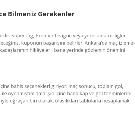
e Bilmeniz Gerekenler
rdır. Süper Lig, Premier League veya yerel amatör ligler…
ceğiniz, kuponun başarısını belirler. Ankara’da maç izleme
rkadaşlarımın hikâyeleri, bana yerinde gözlemin önemini
 içine bahis seçenekleri giriyor: maç sonucu, toplam gol,
ile oynamıştım ama işin içine handikap ve gol tahminlerini
iyle uğraşan biri olarak, olasılıkları tablolarla hesaplamak