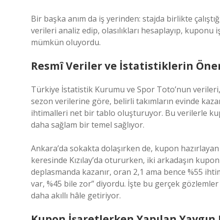
Bir başka anım da iş yerinden: stajda birlikte çalış
verileri analiz edip, olasılıkları hesaplayıp, kuponu
mümkün oluyordu.
Resmî Veriler ve İstatistiklerin Ön
Türkiye İstatistik Kurumu ve Spor Toto’nun verileri
sezon verilerine göre, belirli takımların evinde k
ihtimalleri net bir tablo oluşturuyor. Bu verilerl
daha sağlam bir temel sağlıyor.
Ankara’da sokakta dolaşırken de, kupon hazırlayan 
keresinde Kızılay’da otururken, iki arkadaşın kupon
deplasmanda kazanır, oran 2,1 ama bence %55 ihtima
var, %45 bile zor” diyordu. İşte bu gerçek gözlemler 
daha akıllı hâle getiriyor.
Kupon İşaretlerken Yapılan Yaygın 