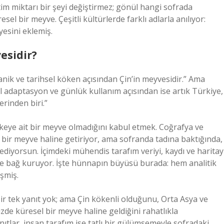
im miktarı bir şeyi değiştirmez; gönül hangi sofrada
sel bir meyve. Çeşitli kültürlerde farklı adlarla anılıyor:
yesini eklemiş.
esidir?
anik ve tarihsel köken açısından Çin’in meyvesidir.” Ama
el adaptasyon ve günlük kullanım açısından ise artık Türkiye,
erinden biri.”
eye ait bir meyve olmadığını kabul etmek. Coğrafya ve
al bir meyve haline getiriyor, ama sofranda tadına baktığında,
ediyorsun. İçimdeki mühendis tarafım veriyi, kaydı ve haritay
ürle bağ kuruyor. İşte hünnapın büyüsü burada: hem analitik
şmiş.
r tek yanıt yok; ama Çin kökenli olduğunu, Orta Asya ve
e küresel bir meyve haline geldiğini rahatlıkla
nıtlar, insan tarafım ise tatlı bir gülümsemeyle sofradaki