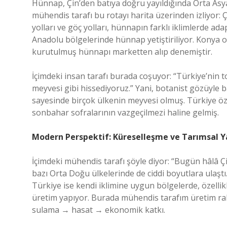
Hünnap, Çin’den batıya doğru yayıldığında Orta Asy
mühendis tarafı bu rotayı harita üzerinden izliyor
yolları ve göç yolları, hünnapın farklı iklimlerde ad
Anadolu bölgelerinde hünnap yetiştiriliyor. Konya o
kurutulmuş hünnapı marketten alıp denemiştir.
İçimdeki insan tarafı burada coşuyor: “Türkiye’nin 
meyvesi gibi hissediyoruz.” Yani, botanist gözüyle
sayesinde birçok ülkenin meyvesi olmuş. Türkiye öz
sonbahar sofralarının vazgeçilmezi haline gelmiş.
Modern Perspektif: Küreselleşme ve Tarımsal Y
İçimdeki mühendis tarafı şöyle diyor: “Bugün hâlâ Çi
bazı Orta Doğu ülkelerinde de ciddi boyutlara ulaştı.
Türkiye ise kendi iklimine uygun bölgelerde, özellik
üretim yapıyor. Burada mühendis tarafım üretim rak
sulama → hasat → ekonomik katkı.