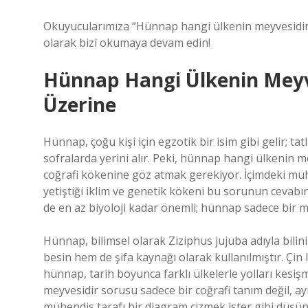
Okuyucularımıza “Hünnap hangi ülkenin meyvesidir” 
olarak bizi okumaya devam edin!
Hünnap Hangi Ülkenin Meyve
Üzerine
Hünnap, çoğu kişi için egzotik bir isim gibi gelir; t
sofralarda yerini alır. Peki, hünnap hangi ülkenin
coğrafi kökenine göz atmak gerekiyor. İçimdeki mühen
yetiştiği iklim ve genetik kökeni bu sorunun cevabını 
de en az biyoloji kadar önemli; hünnap sadece bir m
Hünnap, bilimsel olarak Ziziphus jujuba adıyla bilini
besin hem de şifa kaynağı olarak kullanılmıştır. Çin
hünnap, tarih boyunca farklı ülkelerle yolları kesiş
meyvesidir sorusu sadece bir coğrafi tanım değil, ay
mühendis tarafı bir diagram çizmek ister gibi düşü