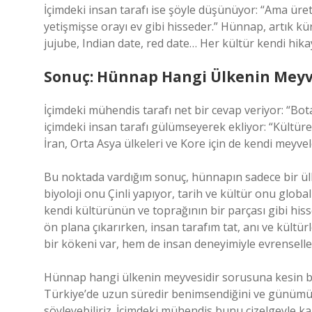
İçimdeki insan tarafı ise şöyle düşünüyor: “Ama üret
yetişmişse orayı ev gibi hisseder.” Hünnap, artık küre
jujube, Indian date, red date… Her kültür kendi hika
Sonuç: Hünnap Hangi Ülkenin Meyv
İçimdeki mühendis tarafı net bir cevap veriyor: “Bot
içimdeki insan tarafı gülümseyerek ekliyor: “Kültür
İran, Orta Asya ülkeleri ve Kore için de kendi meyvel
Bu noktada vardığım sonuç, hünnapın sadece bir ülk
biyoloji onu Çinli yapıyor, tarih ve kültür onu glob
kendi kültürünün ve toprağının bir parçası gibi hiss
ön plana çıkarırken, insan tarafım tat, anı ve kült
bir kökeni var, hem de insan deneyimiyle evrenselle
Hünnap hangi ülkenin meyvesidir sorusuna kesin bi
Türkiye’de uzun süredir benimsendiğini ve günümüzd
söyleyebiliriz. İçimdeki mühendis bunu çizelgeyle ka