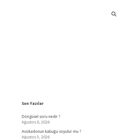
Sidebar
Son Yazılar
elexbet yeni giriş adresi
betexper.xyz
Döngüsel soru nedir ?
Ağustos 6, 2026
Avokadonun kabuğu soyulur mu ?
Ağustos 5, 2026