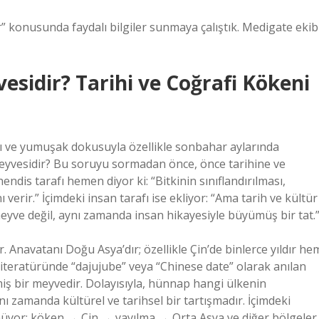
konusunda faydalı bilgiler sunmaya çalıştık. Medigate ekib
sidir? Tarihi ve Coğrafi Kökeni
atlı ve yumuşak dokusuyla özellikle sonbahar aylarında
 meyvesidir? Bu soruyu sormadan önce, önce tarihine ve
dis tarafı hemen diyor ki: “Bitkinin sınıflandırılması,
verir.” İçimdeki insan tarafı ise ekliyor: “Ama tarih ve kültür
eyve değil, aynı zamanda insan hikayesiyle büyümüş bir tat.
r. Anavatanı Doğu Asya’dır; özellikle Çin’de binlerce yıldır he
 literatüründe “dajujube” veya “Chinese date” olarak anılan
miş bir meyvedir. Dolayısıyla, hünnap hangi ülkenin
nı zamanda kültürel ve tarihsel bir tartışmadır. İçimdeki
nüyor: köken → Çin → yayılma → Orta Asya ve diğer bölgeler.