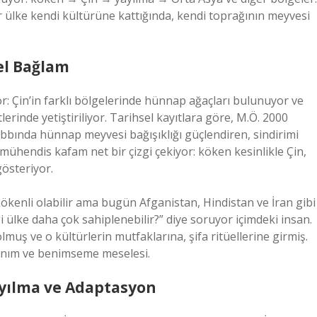
er ülke kendi kültürüne kattığında, kendi toprağının meyvesi
el Bağlam
r: Çin’in farklı bölgelerinde hünnap ağaçları bulunuyor ve
erinde yetiştiriliyor. Tarihsel kayıtlara göre, M.Ö. 2000
ıbbında hünnap meyvesi bağışıklığı güçlendiren, sindirimi
mühendis kafam net bir çizgi çekiyor: köken kesinlikle Çin,
gösteriyor.
kökenli olabilir ama bugün Afganistan, Hindistan ve İran gibi
i ülke daha çok sahiplenebilir?” diye soruyor içimdeki insan.
muş ve o kültürlerin mutfaklarına, şifa ritüellerine girmiş.
anım ve benimseme meselesi.
Yayılma ve Adaptasyon