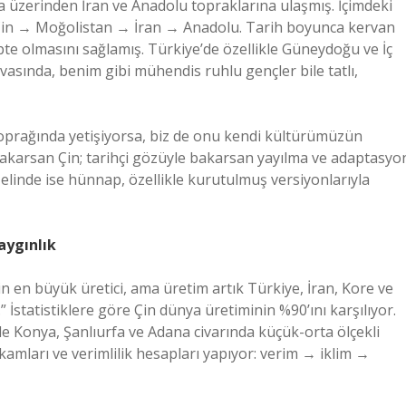
a üzerinden İran ve Anadolu topraklarına ulaşmış. İçimdeki
: Çin → Moğolistan → İran → Anadolu. Tarih boyunca kervan
apte olmasını sağlamış. Türkiye’de özellikle Güneydoğu ve İç
vasında, benim gibi mühendis ruhlu gençler bile tatlı,
toprağında yetişiyorsa, biz de onu kendi kültürümüzün
 bakarsan Çin; tarihçi gözüyle bakarsan yayılma ve adaptasyo
elinde ise hünnap, özellikle kurutulmuş versiyonlarıyla
aygınlık
n en büyük üretici, ama üretim artık Türkiye, İran, Kore ve
” İstatistiklere göre Çin dünya üretiminin %90’ını karşılıyor.
le Konya, Şanlıurfa ve Adana civarında küçük-orta ölçekli
amları ve verimlilik hesapları yapıyor: verim → iklim →