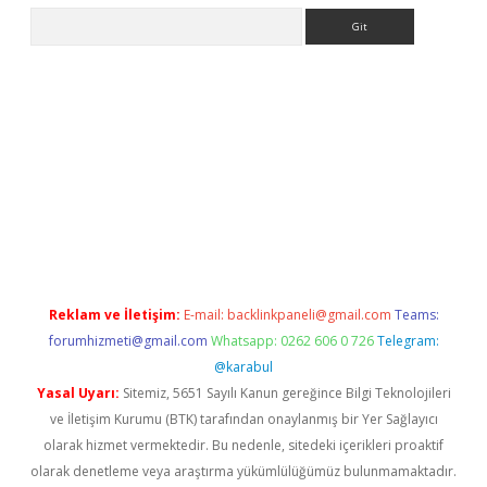
Arama
exbet yeni giriş adresi
betexper.xyz
Reklam ve İletişim:
E-mail:
backlinkpaneli@gmail.com
Teams:
forumhizmeti@gmail.com
Whatsapp: 0262 606 0 726
Telegram:
@karabul
Yasal Uyarı:
Sitemiz, 5651 Sayılı Kanun gereğince Bilgi Teknolojileri
ve İletişim Kurumu (BTK) tarafından onaylanmış bir Yer Sağlayıcı
olarak hizmet vermektedir. Bu nedenle, sitedeki içerikleri proaktif
olarak denetleme veya araştırma yükümlülüğümüz bulunmamaktadır.