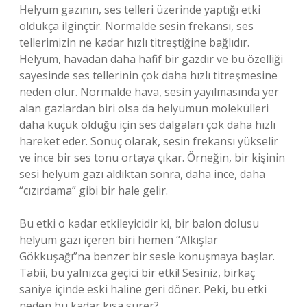
Helyum gazının, ses telleri üzerinde yaptığı etki
oldukça ilginçtir. Normalde sesin frekansı, ses
tellerimizin ne kadar hızlı titreştiğine bağlıdır.
Helyum, havadan daha hafif bir gazdır ve bu özelliği
sayesinde ses tellerinin çok daha hızlı titreşmesine
neden olur. Normalde hava, sesin yayılmasında yer
alan gazlardan biri olsa da helyumun molekülleri
daha küçük olduğu için ses dalgaları çok daha hızlı
hareket eder. Sonuç olarak, sesin frekansı yükselir
ve ince bir ses tonu ortaya çıkar. Örneğin, bir kişinin
sesi helyum gazı aldıktan sonra, daha ince, daha
“cızırdama” gibi bir hale gelir.
Bu etki o kadar etkileyicidir ki, bir balon dolusu
helyum gazı içeren biri hemen “Alkışlar
Gökkuşağı”na benzer bir sesle konuşmaya başlar.
Tabii, bu yalnızca geçici bir etki! Sesiniz, birkaç
saniye içinde eski haline geri döner. Peki, bu etki
neden bu kadar kısa sürer?