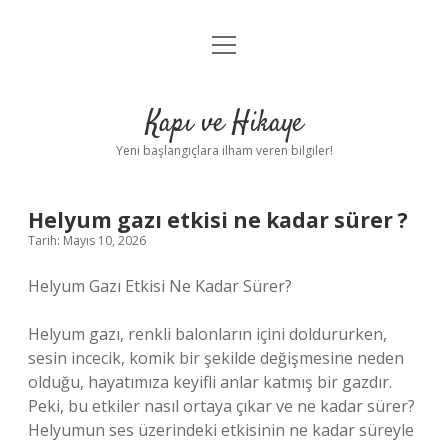
menüyü
Anasayfa
aç
Gizlilik Politikası
Kapı ve Hikaye
Yasal Uyarı
Yeni başlangıçlara ilham veren bilgiler!
Hakkımızda
Helyum gazı etkisi ne kadar sürer ?
Tarih: Mayıs 10, 2026
Helyum Gazı Etkisi Ne Kadar Sürer?
Helyum gazı, renkli balonların içini doldururken,
sesin incecik, komik bir şekilde değişmesine neden
olduğu, hayatımıza keyifli anlar katmış bir gazdır.
Peki, bu etkiler nasıl ortaya çıkar ve ne kadar sürer?
Helyumun ses üzerindeki etkisinin ne kadar süreyle