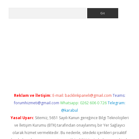
Arama
exbet yeni giriş adresi
betexper.xyz
Reklam ve İletişim:
E-mail:
backlinkpaneli@gmail.com
Teams:
forumhizmeti@gmail.com
Whatsapp: 0262 606 0 726
Telegram:
@karabul
Yasal Uyarı:
Sitemiz, 5651 Sayılı Kanun gereğince Bilgi Teknolojileri
ve İletişim Kurumu (BTK) tarafından onaylanmış bir Yer Sağlayıcı
olarak hizmet vermektedir. Bu nedenle, sitedeki içerikleri proaktif