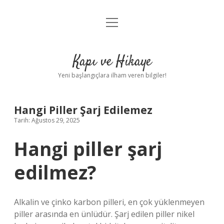
menüyü
Anasayfa
aç
Gizlilik Politikası
Kapı ve Hikaye
Yasal Uyarı
Yeni başlangıçlara ilham veren bilgiler!
Hakkımızda
Hangi Piller Şarj Edilemez
Tarih: Ağustos 29, 2025
Hangi piller şarj
edilmez?
Alkalin ve çinko karbon pilleri, en çok yüklenmeyen
piller arasında en ünlüdür. Şarj edilen piller nikel