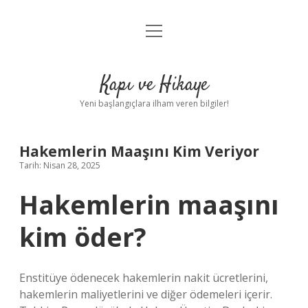
menüyü
Anasayfa
aç
Gizlilik Politikası
Kapı ve Hikaye
Yasal Uyarı
Yeni başlangıçlara ilham veren bilgiler!
Hakkımızda
Hakemlerin Maaşını Kim Veriyor
Tarih: Nisan 28, 2025
Hakemlerin maaşını
kim öder?
Enstitüye ödenecek hakemlerin nakit ücretlerini,
hakemlerin maliyetlerini ve diğer ödemeleri içerir.