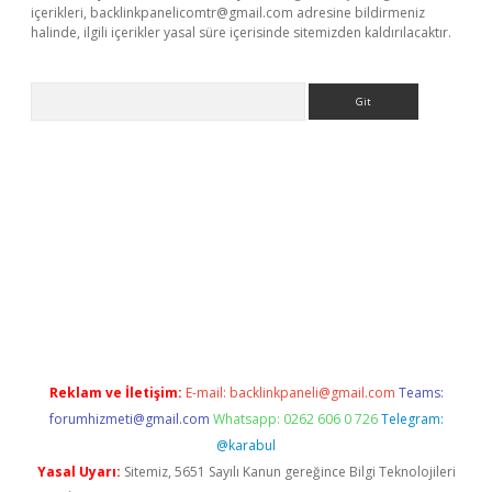
içerikleri,
backlinkpanelicomtr@gmail.com
adresine bildirmeniz
halinde, ilgili içerikler yasal süre içerisinde sitemizden kaldırılacaktır.
Arama
z
Reklam ve İletişim:
E-mail:
backlinkpaneli@gmail.com
Teams:
forumhizmeti@gmail.com
Whatsapp: 0262 606 0 726
Telegram:
@karabul
Yasal Uyarı:
Sitemiz, 5651 Sayılı Kanun gereğince Bilgi Teknolojileri