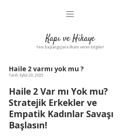
menüyü
Anasayfa
aç
Gizlilik Politikası
Kapı ve Hikaye
Yasal Uyarı
Yeni başlangıçlara ilham veren bilgiler!
Hakkımızda
Haile 2 varmı yok mu ?
Tarih: Eylül 20, 2025
Haile 2 Var mı Yok mu?
Stratejik Erkekler ve
Empatik Kadınlar Savaşı
Başlasın!