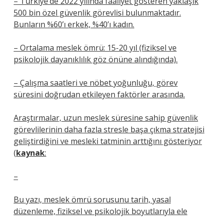
– Türkiye’de 2022 yılında faaliyet gösteren yaklaşık
500 bin özel güvenlik görevlisi bulunmaktadır.
Bunların %60’ı erkek, %40’ı kadın.
– Ortalama meslek ömrü: 15-20 yıl (fiziksel ve
psikolojik dayanıklılık göz önüne alındığında).
– Çalışma saatleri ve nöbet yoğunluğu, görev
süresini doğrudan etkileyen faktörler arasında.
Araştırmalar, uzun meslek süresine sahip güvenlik
görevlilerinin daha fazla stresle başa çıkma stratejisi
geliştirdiğini ve mesleki tatminin arttığını gösteriyor
(
kaynak
:
–
Bu yazı, meslek ömrü sorusunu tarih, yasal
düzenleme, fiziksel ve psikolojik boyutlarıyla ele