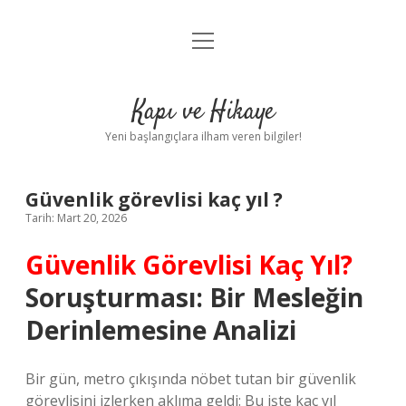
menüyü
Anasayfa
aç
Gizlilik Politikası
Kapı ve Hikaye
Yasal Uyarı
Yeni başlangıçlara ilham veren bilgiler!
Hakkımızda
Güvenlik görevlisi kaç yıl ?
Tarih: Mart 20, 2026
Güvenlik Görevlisi Kaç Yıl?
Soruşturması: Bir Mesleğin
Derinlemesine Analizi
Bir gün, metro çıkışında nöbet tutan bir güvenlik
görevlisini izlerken aklıma geldi: Bu işte kaç yıl