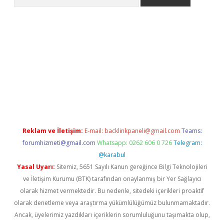
elexbet yeni giriş adresi
betexper.xyz
Reklam ve İletişim:
E-mail:
backlinkpaneli@gmail.com
Teams:
forumhizmeti@gmail.com
Whatsapp: 0262 606 0 726
Telegram:
@karabul
Yasal Uyarı:
Sitemiz, 5651 Sayılı Kanun gereğince Bilgi Teknolojileri
ve İletişim Kurumu (BTK) tarafından onaylanmış bir Yer Sağlayıcı
olarak hizmet vermektedir. Bu nedenle, sitedeki içerikleri proaktif
olarak denetleme veya araştırma yükümlülüğümüz bulunmamaktadır.
Ancak, üyelerimiz yazdıkları içeriklerin sorumluluğunu taşımakta olup,