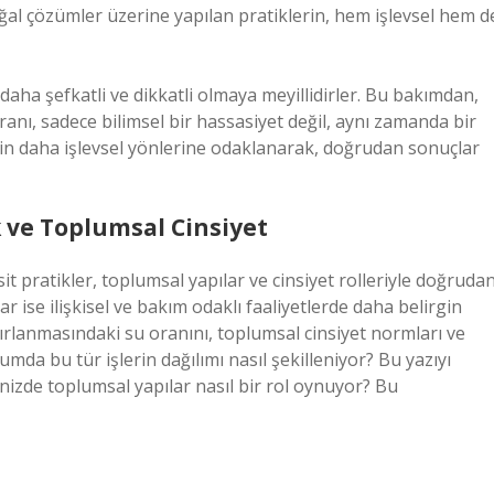
ğal çözümler üzerine yapılan pratiklerin, hem işlevsel hem d
e daha şefkatli ve dikkatli olmaya meyillidirler. Bu bakımdan,
anı, sadece bilimsel bir hassasiyet değil, aynı zamanda bir
ecin daha işlevsel yönlerine odaklanarak, doğrudan sonuçlar
 ve Toplumsal Cinsiyet
it pratikler, toplumsal yapılar ve cinsiyet rolleriyle doğruda
nlar ise ilişkisel ve bakım odaklı faaliyetlerde daha belirgin
azırlanmasındaki su oranını, toplumsal cinsiyet normları ve
lumda bu tür işlerin dağılımı nasıl şekilleniyor? Bu yazıyı
izde toplumsal yapılar nasıl bir rol oynuyor? Bu