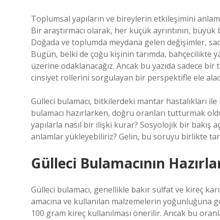
Toplumsal yapıların ve bireylerin etkileşimini anla
Bir araştırmacı olarak, her küçük ayrıntının, büyük bi
Doğada ve toplumda meydana gelen değişimler, sadec
Bugün, belki de çoğu kişinin tarımda, bahçecilikte y
üzerine odaklanacağız. Ancak bu yazıda sadece bir ta
cinsiyet rollerini sorgulayan bir perspektifle ele alac
Gülleci bulamacı, bitkilerdeki mantar hastalıkları il
bulamacı hazırlarken, doğru oranları tutturmak old
yapılarla nasıl bir ilişki kurar? Sosyolojik bir bakış
anlamlar yükleyebiliriz? Gelin, bu soruyu birlikte tar
Gülleci Bulamacının Hazırl
Gülleci bulamacı, genellikle bakır sülfat ve kireç ka
amacına ve kullanılan malzemelerin yoğunluğuna göre
100 gram kireç kullanılması önerilir. Ancak bu oran