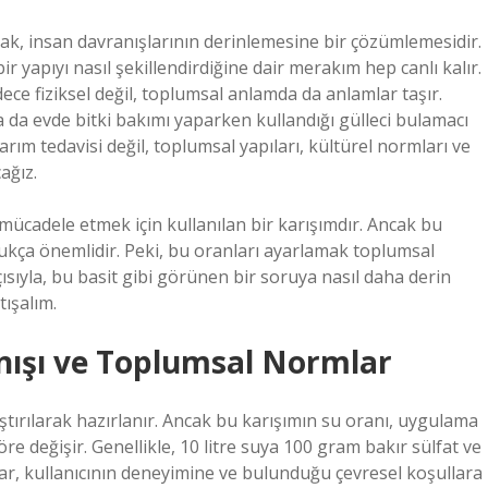
mak, insan davranışlarının derinlemesine bir çözümlemesidir.
r yapıyı nasıl şekillendirdiğine dair merakım hep canlı kalır.
e fiziksel değil, toplumsal anlamda da anlamlar taşır.
a da evde bitki bakımı yaparken kullandığı gülleci bulamacı
rım tedavisi değil, toplumsal yapıları, kültürel normları ve
ağız.
e mücadele etmek için kullanılan bir karışımdır. Ancak bu
ukça önemlidir. Peki, bu oranları ayarlamak toplumsal
 açısıyla, bu basit gibi görünen bir soruya nasıl daha derin
tışalım.
anışı ve Toplumsal Normlar
rıştırılarak hazırlanır. Ancak bu karışımın su oranı, uygulama
 değişir. Genellikle, 10 litre suya 100 gram bakır sülfat ve
lar, kullanıcının deneyimine ve bulunduğu çevresel koşullara