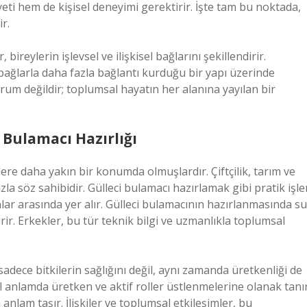
yeti hem de kişisel deneyimi gerektirir. İşte tam bu noktada,
r.
 bireylerin işlevsel ve ilişkisel bağlarını şekillendirir.
el bağlarla daha fazla bağlantı kurduğu bir yapı üzerinde
 durum değildir; toplumsal hayatın her alanına yayılan bir
i Bulamacı Hazırlığı
tlere daha yakın bir konumda olmuşlardır. Çiftçilik, tarım ve
zla söz sahibidir. Gülleci bulamacı hazırlamak gibi pratik işle
ar arasında yer alır. Gülleci bulamacının hazırlanmasında su
rir. Erkekler, bu tür teknik bilgi ve uzmanlıkla toplumsal
adece bitkilerin sağlığını değil, aynı zamanda üretkenliği de
l anlamda üretken ve aktif roller üstlenmelerine olanak tanır
nlam taşır. İlişkiler ve toplumsal etkileşimler, bu