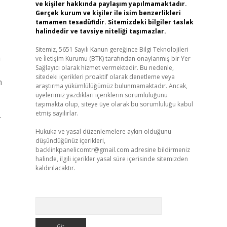
ve kişiler hakkında paylaşım yapılmamaktadır.
Gerçek kurum ve kişiler ile isim benzerlikleri
tamamen tesadüfidir. Sitemizdeki bilgiler taslak
halindedir ve tavsiye niteliği taşımazlar.
Sitemiz, 5651 Sayılı Kanun gereğince Bilgi Teknolojileri
n
ve İletişim Kurumu (BTK) tarafından onaylanmış bir Yer
Sağlayıcı olarak hizmet vermektedir. Bu nedenle,
sitedeki içerikleri proaktif olarak denetleme veya
n
araştırma yükümlülüğümüz bulunmamaktadır. Ancak,
üyelerimiz yazdıkları içeriklerin sorumluluğunu
taşımakta olup, siteye üye olarak bu sorumluluğu kabul
etmiş sayılırlar.
r
Hukuka ve yasal düzenlemelere aykırı olduğunu
düşündüğünüz içerikleri,
backlinkpanelicomtr@gmail.com
adresine bildirmeniz
halinde, ilgili içerikler yasal süre içerisinde sitemizden
kaldırılacaktır.
Arama