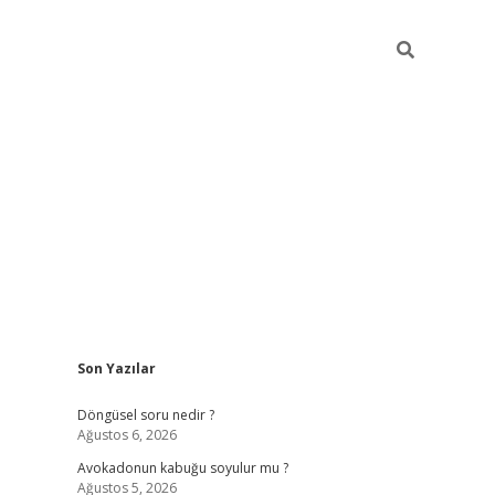
Sidebar
Son Yazılar
elexbet yeni giriş adresi
betexper.xyz
Döngüsel soru nedir ?
Ağustos 6, 2026
Avokadonun kabuğu soyulur mu ?
Ağustos 5, 2026