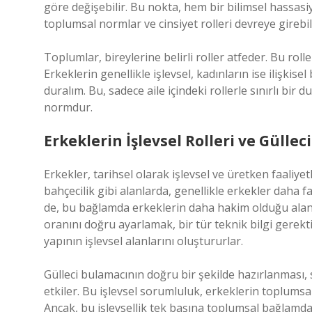
göre değişebilir. Bu nokta, hem bir bilimsel hassasi
toplumsal normlar ve cinsiyet rolleri devreye girebili
Toplumlar, bireylerine belirli roller atfeder. Bu roller,
Erkeklerin genellikle işlevsel, kadınların ise ilişkis
duralım. Bu, sadece aile içindeki rollerle sınırlı bir
normdur.
Erkeklerin İşlevsel Rolleri ve Güllec
Erkekler, tarihsel olarak işlevsel ve üretken faaliye
bahçecilik gibi alanlarda, genellikle erkekler daha fa
de, bu bağlamda erkeklerin daha hakim olduğu alanl
oranını doğru ayarlamak, bir tür teknik bilgi gerekti
yapının işlevsel alanlarını oluştururlar.
Gülleci bulamacının doğru bir şekilde hazırlanması, s
etkiler. Bu işlevsel sorumluluk, erkeklerin toplumsa
Ancak, bu işlevsellik tek başına toplumsal bağlamda a