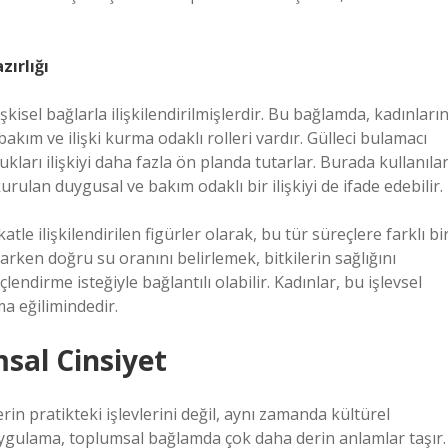
zırlığı
lişkisel bağlarla ilişkilendirilmişlerdir. Bu bağlamda, kadınları
bakım ve ilişki kurma odaklı rolleri vardır. Gülleci bulamacı
ukları ilişkiyi daha fazla ön planda tutarlar. Burada kullanıla
urulan duygusal ve bakım odaklı bir ilişkiyi de ifade edebilir.
le ilişkilendirilen figürler olarak, bu tür süreçlere farklı bi
larken doğru su oranını belirlemek, bitkilerin sağlığını
endirme isteğiyle bağlantılı olabilir. Kadınlar, bu işlevsel
a eğilimindedir.
msal Cinsiyet
rin pratikteki işlevlerini değil, aynı zamanda kültürel
ir uygulama, toplumsal bağlamda çok daha derin anlamlar taşır.