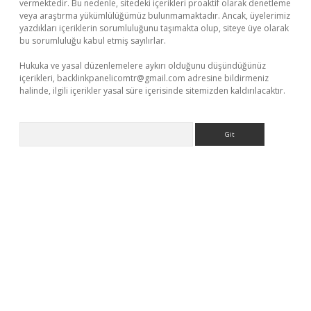
vermektedir. Bu nedenle, sitedeki içerikleri proaktif olarak denetleme
veya araştırma yükümlülüğümüz bulunmamaktadır. Ancak, üyelerimiz
yazdıkları içeriklerin sorumluluğunu taşımakta olup, siteye üye olarak
bu sorumluluğu kabul etmiş sayılırlar.
Hukuka ve yasal düzenlemelere aykırı olduğunu düşündüğünüz
içerikleri,
backlinkpanelicomtr@gmail.com
adresine bildirmeniz
halinde, ilgili içerikler yasal süre içerisinde sitemizden kaldırılacaktır.
Arama
t yeni giriş adresi
betexper.xyz