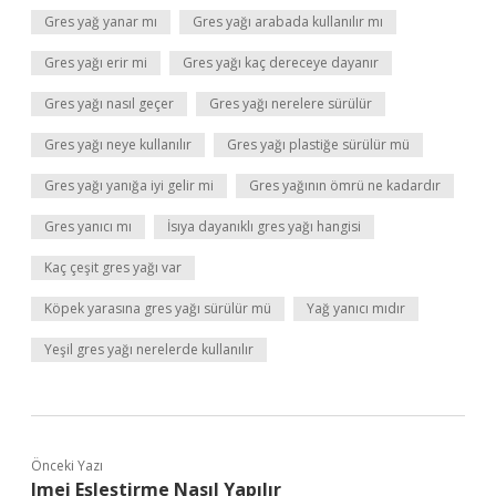
Gres yağ yanar mı
Gres yağı arabada kullanılır mı
Gres yağı erir mi
Gres yağı kaç dereceye dayanır
Gres yağı nasıl geçer
Gres yağı nerelere sürülür
Gres yağı neye kullanılır
Gres yağı plastiğe sürülür mü
Gres yağı yanığa iyi gelir mi
Gres yağının ömrü ne kadardır
Gres yanıcı mı
İsıya dayanıklı gres yağı hangisi
Kaç çeşit gres yağı var
Köpek yarasına gres yağı sürülür mü
Yağ yanıcı mıdır
Yeşil gres yağı nerelerde kullanılır
Önceki Yazı
Imei Eşleştirme Nasıl Yapılır