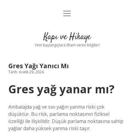
menüyü
Anasayfa
aç
Gizlilik Politikası
Kapı ve Hikaye
Yasal Uyarı
Yeni başlangıçlara ilham veren bilgiler!
Hakkımızda
Gres Yağı Yanıcı Mı
Tarih: Aralık 29, 2024
Gres yağ yanar mı?
Ambalajda yağ ve sıvı yağın yanma riski çok
düşüktür. Bu risk, parlama noktasının fiziksel
özelliği ile ilişkilidir. Düşük parlama noktasına sahip
yağlar daha yüksek yanma riski taşır.