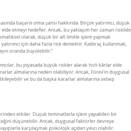
asasında başarılı olma şansı hakkında. Birçok yatırımcı, düşük
 elde etmeyi hedefler. Ancak, bu yaklaşım her zaman risklidir
atiksel olarak, düşük bir alt limitle işlem yapmak
tırımcı için daha fazla risk demektir. Kaldıraç kullanmak,
 aynı oranda büyütebilir.”
ımcılar, bu piyasada büyük riskler alarak hızlı kârlar elde
arlar almalarına neden olabiliyor. Ancak, Forex’in duygusal
tkileyebilir ve bu da başka kararlar almalarına sebep
i derinden etkiler. Düşük teminatlarla işlem yapabilen bir
leceğini düşünebilir. Ancak, duygusal faktörler devreye
yıplarla karşılaşmak psikolojik açıdan yıkıcı olabilir.