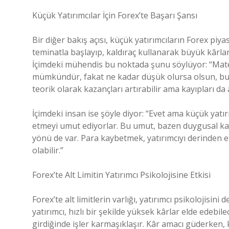
Küçük Yatırımcılar İçin Forex’te Başarı Şansı
Bir diğer bakış açısı, küçük yatırımcıların Forex piy
teminatla başlayıp, kaldıraç kullanarak büyük kârlar
İçimdeki mühendis bu noktada şunu söylüyor: “Matem
mümkündür, fakat ne kadar düşük olursa olsun, bu ya
teorik olarak kazançları artırabilir ama kayıpları da
İçimdeki insan ise şöyle diyor: “Evet ama küçük yatır
etmeyi umut ediyorlar. Bu umut, bazen duygusal kar
yönü de var. Para kaybetmek, yatırımcıyı derinden e
olabilir.”
Forex’te Alt Limitin Yatırımcı Psikolojisine Etkisi
Forex’te alt limitlerin varlığı, yatırımcı psikolojisin
yatırımcı, hızlı bir şekilde yüksek kârlar elde edebi
girdiğinde işler karmaşıklaşır. Kâr amacı güderken, ka