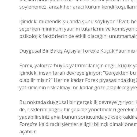
söylenemez, ancak her aracı kurum kendi koşullarını
İçimdeki mühendis şu anda şunu söylüyor: “Evet, her
seçerken minimum yatırım tutarlarını ve komisyon or
psikolojik faktörlerin de etkili olacağını unutmamalıy
Duygusal Bir Bakış Açısıyla: Forex’e Küçük Yatırımcı 
Forex, yalnızca büyük yatırımcılar için değil, küçük yat
içimdeki insan tarafı devreye giriyor: “Gerçekten bu
olabilir misin?” Her ne kadar Forex piyasasında dü
yatırımcının risk almayı ne kadar göze alabileceğiyle
Bu noktada duygusal bir gerçeklik devreye giriyor: 
de, risklerini doğru bir şekilde yönetmeleri gerekir
yapabilirsiniz ama bunun sonucunda yüksek kaldıraç k
Forex’te kaldıraçlı işlemlerle ilgili bilinçli olmak 
açabilir.