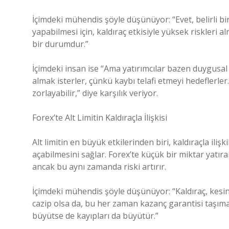
İçimdeki mühendis şöyle düşünüyor: “Evet, belirli bir a
yapabilmesi için, kaldıraç etkisiyle yüksek riskleri a
bir durumdur.”
İçimdeki insan ise “Ama yatırımcılar bazen duygusal k
almak isterler, çünkü kaybı telafi etmeyi hedeflerle
zorlayabilir,” diye karşılık veriyor.
Forex’te Alt Limitin Kaldıraçla İlişkisi
Alt limitin en büyük etkilerinden biri, kaldıraçla iliş
açabilmesini sağlar. Forex’te küçük bir miktar ya
ancak bu aynı zamanda riski artırır.
İçimdeki mühendis şöyle düşünüyor: “Kaldıraç, kesinlikl
cazip olsa da, bu her zaman kazanç garantisi taşımaz
büyütse de kayıpları da büyütür.”