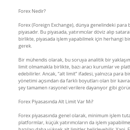
Forex Nedir?
Forex (Foreign Exchange), dünya genelindeki para bi
piyasadır. Bu piyasada, yatırımcılar döviz alıp satar
birlikte, piyasada işlem yapabilmek için herhangi bi
gerek.
Bir mühendis olarak, bu soruya analitik bir yaklaşım
limit olmamakla birlikte, bazı aracı kurumlar ve pl
edebilirler. Ancak, “alt limit” ifadesi, yalnızca para 
yönetimi açısından da farklı boyutları olan bir kav
şey tamamen rasyonel verilere dayanıyor gibi görün
Forex Piyasasında Alt Limit Var Mı?
Forex piyasasında genel olarak, minimum işlem tutarı
platformlar, küçük yatırımcıların da işlem yapabilme
bazıları daha yüksek alt limitler belirleyebilir. Yani,