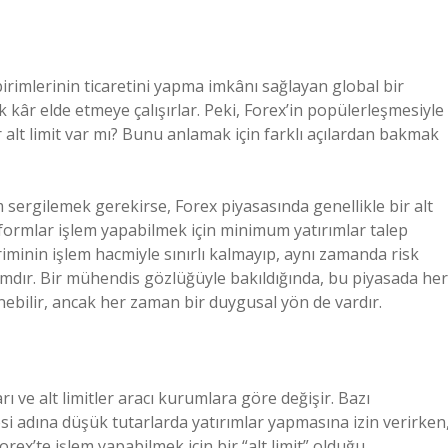
rimlerinin ticaretini yapma imkânı sağlayan global bir
ak kâr elde etmeye çalışırlar. Peki, Forex’in popülerleşmesiyle
r alt limit var mı? Bunu anlamak için farklı açılardan bakmak
 sergilemek gerekirse, Forex piyasasında genellikle bir alt
atformlar işlem yapabilmek için minimum yatırımlar talep
biriminin işlem hacmiyle sınırlı kalmayıp, aynı zamanda risk
ramdır. Bir mühendis gözlüğüyle bakıldığında, bu piyasada her
ebilir, ancak her zaman bir duygusal yön de vardır.
 ve alt limitler aracı kurumlara göre değişir. Bazı
si adına düşük tutarlarda yatırımlar yapmasına izin verirken
 Forex’te işlem yapabilmek için bir “alt limit” olduğu