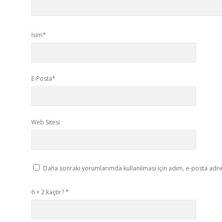
İsim*
E-Posta*
Web Sitesi
Daha sonraki yorumlarımda kullanılması için adım, e-posta adres
6 + 2 kaçtır?
*