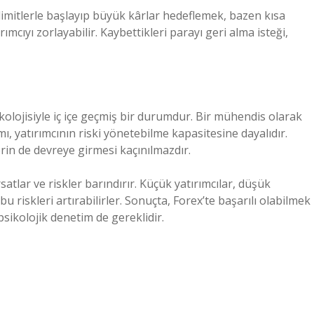
t limitlerle başlayıp büyük kârlar hedeflemek, bazen kısa
ımcıyı zorlayabilir. Kaybettikleri parayı geri alma isteği,
ikolojisiyle iç içe geçmiş bir durumdur. Bir mühendis olarak
mı, yatırımcının riski yönetebilme kapasitesine dayalıdır.
rin de devreye girmesi kaçınılmazdır.
 fırsatlar ve riskler barındırır. Küçük yatırımcılar, düşük
u riskleri artırabilirler. Sonuçta, Forex’te başarılı olabilmek
 psikolojik denetim de gereklidir.