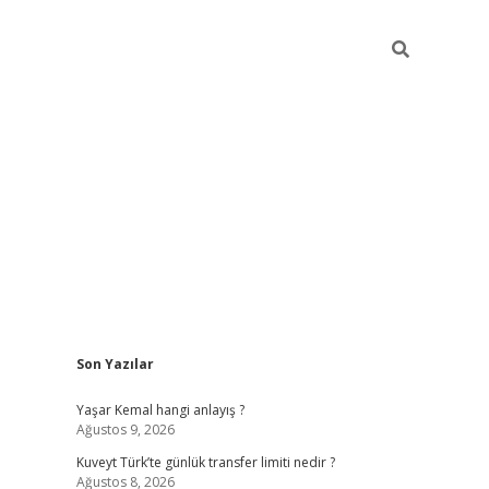
Sidebar
Son Yazılar
elexbet yeni giriş adresi
betexper.xyz
Yaşar Kemal hangi anlayış ?
Ağustos 9, 2026
Kuveyt Türk’te günlük transfer limiti nedir ?
Ağustos 8, 2026