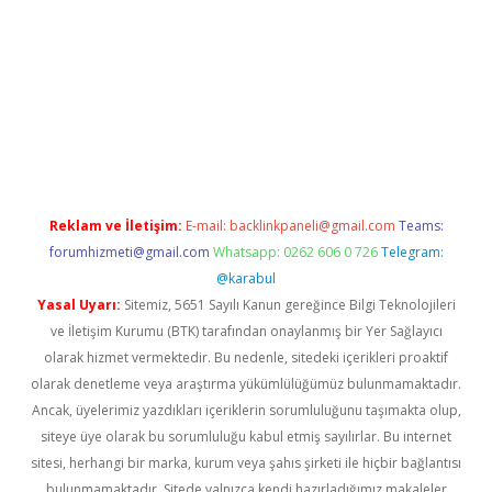
t yeni giriş adresi
betexper.xyz
Reklam ve İletişim:
E-mail:
backlinkpaneli@gmail.com
Teams:
forumhizmeti@gmail.com
Whatsapp: 0262 606 0 726
Telegram:
@karabul
Yasal Uyarı:
Sitemiz, 5651 Sayılı Kanun gereğince Bilgi Teknolojileri
ve İletişim Kurumu (BTK) tarafından onaylanmış bir Yer Sağlayıcı
olarak hizmet vermektedir. Bu nedenle, sitedeki içerikleri proaktif
olarak denetleme veya araştırma yükümlülüğümüz bulunmamaktadır.
Ancak, üyelerimiz yazdıkları içeriklerin sorumluluğunu taşımakta olup,
siteye üye olarak bu sorumluluğu kabul etmiş sayılırlar. Bu internet
sitesi, herhangi bir marka, kurum veya şahıs şirketi ile hiçbir bağlantısı
bulunmamaktadır. Sitede yalnızca kendi hazırladığımız makaleler