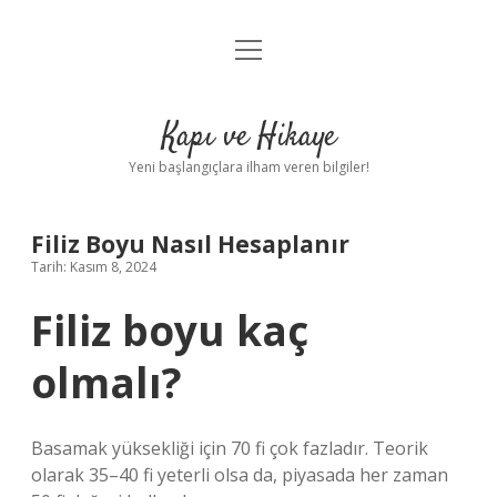
menüyü
Anasayfa
aç
Gizlilik Politikası
Kapı ve Hikaye
Yasal Uyarı
Yeni başlangıçlara ilham veren bilgiler!
Hakkımızda
Filiz Boyu Nasıl Hesaplanır
Tarih: Kasım 8, 2024
Filiz boyu kaç
olmalı?
Basamak yüksekliği için 70 fi çok fazladır. Teorik
olarak 35–40 fi yeterli olsa da, piyasada her zaman