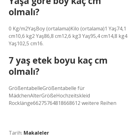
Yaşa göre boy kaç cm
olmalı?
0 Kg/m2YaşBoy (ortalama)Kilo (ortalama)1 Yaş74,1
cm10,6 kg2 Yaş86,8 cm12,6 kg3 Yaş95,4 cm14,8 kg4
Yaş102,5 cm16.
7 yaş etek boyu kaç cm
olmalı?
GrößentabelleGrößentabelle für
MädchenAlterGrößeHochzeitskleid
Rocklänge66275764818668612 weitere Reihen
Tarih:
Makaleler