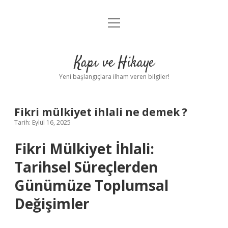
menüyü
Anasayfa
aç
Gizlilik Politikası
Kapı ve Hikaye
Yasal Uyarı
Yeni başlangıçlara ilham veren bilgiler!
Hakkımızda
Fikri mülkiyet ihlali ne demek ?
Tarih: Eylül 16, 2025
Fikri Mülkiyet İhlali:
Tarihsel Süreçlerden
Günümüze Toplumsal
Değişimler