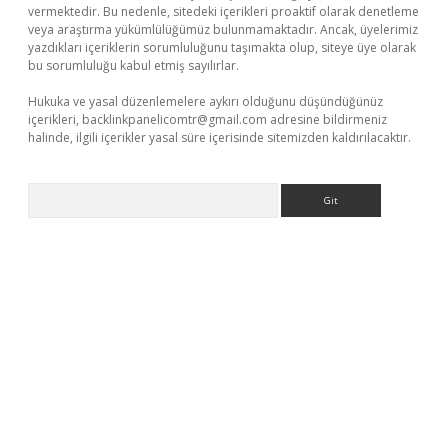
vermektedir. Bu nedenle, sitedeki içerikleri proaktif olarak denetleme
veya araştırma yükümlülüğümüz bulunmamaktadır. Ancak, üyelerimiz
yazdıkları içeriklerin sorumluluğunu taşımakta olup, siteye üye olarak
bu sorumluluğu kabul etmiş sayılırlar.
Hukuka ve yasal düzenlemelere aykırı olduğunu düşündüğünüz
içerikleri,
backlinkpanelicomtr@gmail.com
adresine bildirmeniz
halinde, ilgili içerikler yasal süre içerisinde sitemizden kaldırılacaktır.
Arama
exbet yeni giriş adresi
betexper.xyz