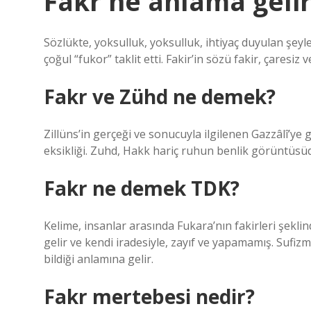
Fakr ne anlama gelir
Sözlükte, yoksulluk, yoksulluk, ihtiyaç duyulan şeyle
çoğul “fukor” taklit etti. Fakir’in sözü fakir, çaresiz
Fakr ve Zühd ne demek?
Zillüns’in gerçeği ve sonucuyla ilgilenen Gazzâlî’ye
eksikliği. Zuhd, Hakk hariç ruhun benlik görüntüsü
Fakr ne demek TDK?
Kelime, insanlar arasında Fukara’nın fakirleri şeklin
gelir ve kendi iradesiyle, zayıf ve yapamamış. Sufizm
bildiği anlamına gelir.
Fakr mertebesi nedir?