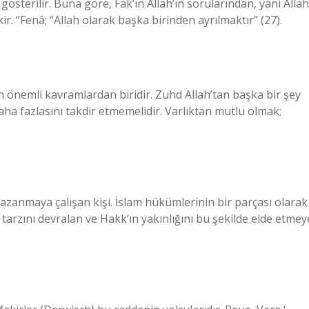
österilir. Buna göre, Fak’ın Allah’ın sorularından, yani Allah
. “Fenâ; “Allah olarak başka birinden ayrılmaktır” (27).
 en önemli kavramlardan biridir. Zuhd Allah’tan başka bir şey
daha fazlasını takdir etmemelidir. Varlıktan mutlu olmak;
 kazanmaya çalışan kişi. İslam hükümlerinin bir parçası olarak
tarzını devralan ve Hakk’ın yakınlığını bu şekilde elde etmey