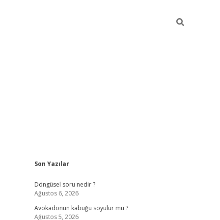
Sidebar
Son Yazılar
elexbet ye
Döngüsel soru nedir ?
Ağustos 6, 2026
Avokadonun kabuğu soyulur mu ?
Ağustos 5, 2026