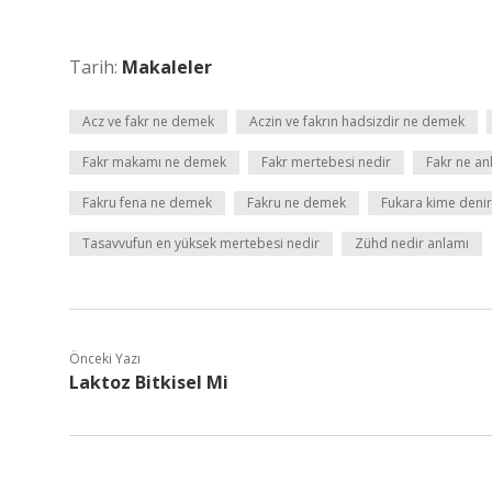
Tarih:
Makaleler
Acz ve fakr ne demek
Aczin ve fakrın hadsizdir ne demek
Fakr makamı ne demek
Fakr mertebesi nedir
Fakr ne an
Fakru fena ne demek
Fakru ne demek
Fukara kime denir
Tasavvufun en yüksek mertebesi nedir
Zühd nedir anlamı
Önceki Yazı
Laktoz Bitkisel Mi