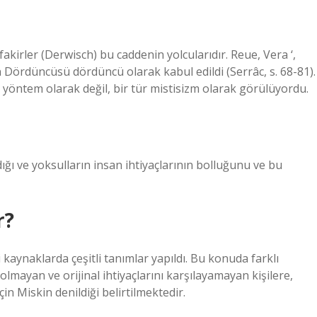
akirler (Derwisch) bu caddenin yolcularıdır. Reue, Vera ‘,
n Dördüncüsü dördüncü olarak kabul edildi (Serrâc, s. 68-81).
r yöntem olarak değil, bir tür mistisizm olarak görülüyordu.
adığı ve yoksulların insan ihtiyaçlarının bolluğunu ve bu
r?
 kaynaklarda çeşitli tanımlar yapıldı. Bu konuda farklı
lmayan ve orijinal ihtiyaçlarını karşılayamayan kişilere,
n Miskin denildiği belirtilmektedir.