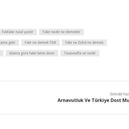
Fakfakir nasıl yazılır
Fakir nedir ne demektir
lama gelir
Fakr ne demek TDK
Fakr ve Zühd ne demek
İslama göre fakir kime denir
Tasavvufta sır nedir
Sonraki Yaz
Arnavutluk Ve Türkiye Dost M