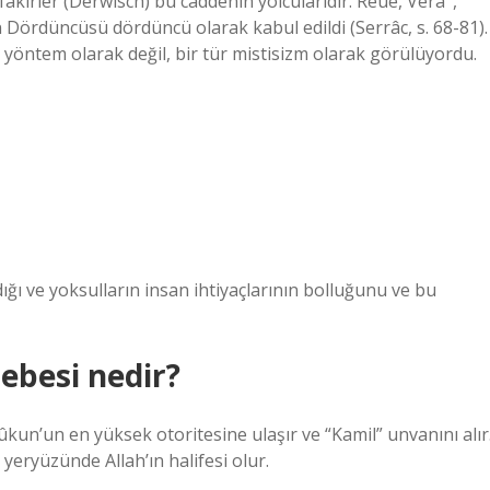
akirler (Derwisch) bu caddenin yolcularıdır. Reue, Vera ‘,
n Dördüncüsü dördüncü olarak kabul edildi (Serrâc, s. 68-81).
r yöntem olarak değil, bir tür mistisizm olarak görülüyordu.
adığı ve yoksulların insan ihtiyaçlarının bolluğunu ve bu
ebesi nedir?
un’un en yüksek otoritesine ulaşır ve “Kamil” unvanını alır
a yeryüzünde Allah’ın halifesi olur.