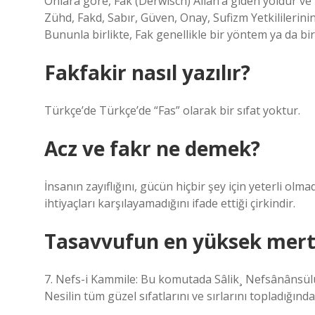
Onlara göre, Fak (Derwisch) Allah’a giden yoldur ve f
Zühd, Fakd, Sabır, Güven, Onay, Sufizm Yetkililerini
Bununla birlikte, Fak genellikle bir yöntem ya da bi
Fakfakir nasıl yazılır?
Türkçe’de Türkçe’de “Fas” olarak bir sıfat yoktur.
Acz ve fakr ne demek?
İnsanın zayıflığını, gücün hiçbir şey için yeterli olm
ihtiyaçları karşılayamadığını ifade ettiği çirkindir.
Tasavvufun en yüksek mert
7. Nefs-i Kammile: Bu komutada Sâlik¸ Nefsânânsülûk
Nesilin tüm güzel sıfatlarını ve sırlarını topladığınd