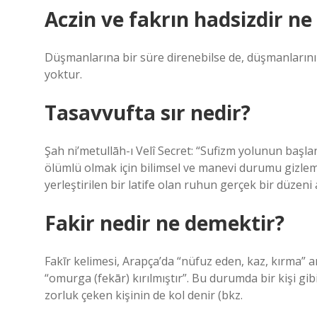
Aczin ve fakrın hadsizdir n
Düşmanlarına bir süre direnebilse de, düşmanlarını 
yoktur.
Tasavvufta sır nedir?
Şah ni’metullāh-ı Velî Secret: “Sufizm yolunun başl
ölümlü olmak için bilimsel ve manevi durumu gizlemek
yerleştirilen bir latife olan ruhun gerçek bir düzeni 
Fakir nedir ne demektir?
Fakīr kelimesi, Arapça’da “nüfuz eden, kaz, kırma” 
“omurga (fekār) kırılmıştır”. Bu durumda bir kişi gibi
zorluk çeken kişinin de kol denir (bkz.