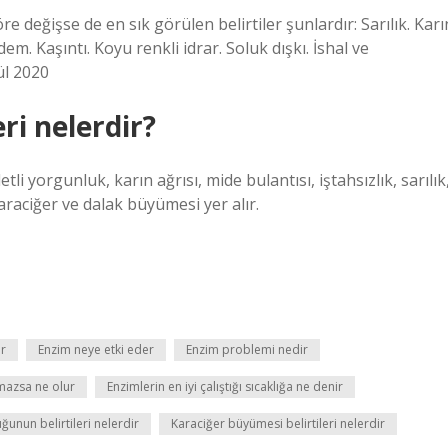
re değişse de en sık görülen belirtiler şunlardır: Sarılık. Karı
em. Kaşıntı. Koyu renkli idrar. Soluk dışkı. İshal ve
ül 2020
ri nelerdir?
li yorgunluk, karın ağrısı, mide bulantısı, iştahsızlık, sarılık
karaciğer ve dalak büyümesi yer alır.
ur
Enzim neye etki eder
Enzim problemi nedir
mazsa ne olur
Enzimlerin en iyi çalıştığı sıcaklığa ne denir
ğunun belirtileri nelerdir
Karaciğer büyümesi belirtileri nelerdir