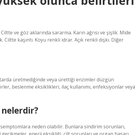
yüksek olunca belirtileri
 Ciltte ve göz aklarında sararma. Karın ağrısı ve şişlik. Mide
 Ciltte kaşıntı. Koyu renkli idrar. Açık renkli dışkı. Diğer
miktarda üretmediğinde veya ürettiği enzimler düzgün
ler, beslenme eksiklikleri, ilaç kullanımı, enfeksiyonlar vey
 nelerdir?
e semptomlara neden olabilir. Bunlara sindirim sorunları,
gecikmeler, enerji eksikliği, cilt sorunları ve organ hasarı