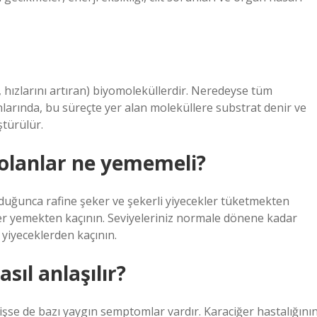
, hızlarını artıran) biyomoleküllerdir. Neredeyse tüm
nlarında, bu süreçte yer alan moleküllere substrat denir ve
ştürülür.
 olanlar ne yememeli?
duğunca rafine şeker ve şekerli yiyecekler tüketmekten
kler yemekten kaçının. Seviyeleriniz normale dönene kadar
yiyeceklerden kaçının.
sıl anlaşılır?
şse de bazı yaygın semptomlar vardır. Karaciğer hastalığını