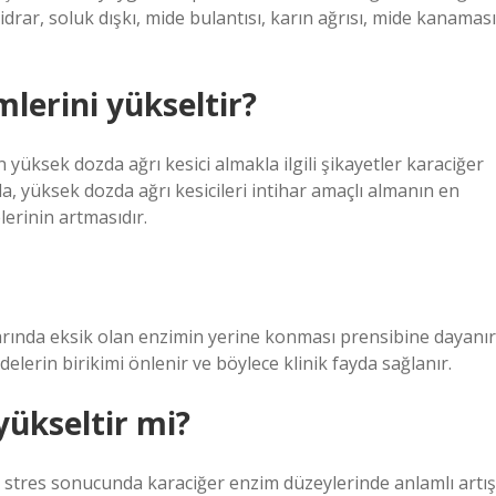
drar, soluk dışkı, mide bulantısı, karın ağrısı, mide kanaması
mlerini yükseltir?
yüksek dozda ağrı kesici almakla ilgili şikayetler karaciğer
a, yüksek dozda ağrı kesicileri intihar amaçlı almanın en
erinin artmasıdır.
arında eksik olan enzimin yerine konması prensibine dayanır
erin birikimi önlenir ve böylece klinik fayda sağlanır.
yükseltir mi?
res sonucunda karaciğer enzim düzeylerinde anlamlı artış