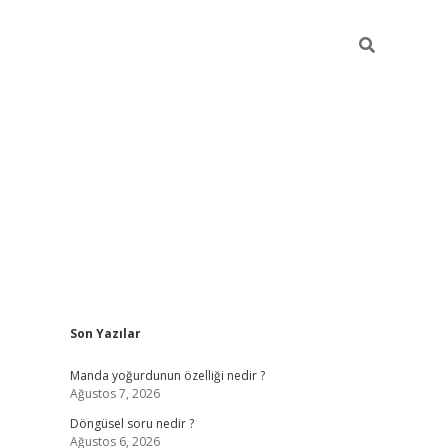
Sidebar
Son Yazılar
elexbet ye
Manda yoğurdunun özelliği nedir ?
Ağustos 7, 2026
Döngüsel soru nedir ?
Ağustos 6, 2026