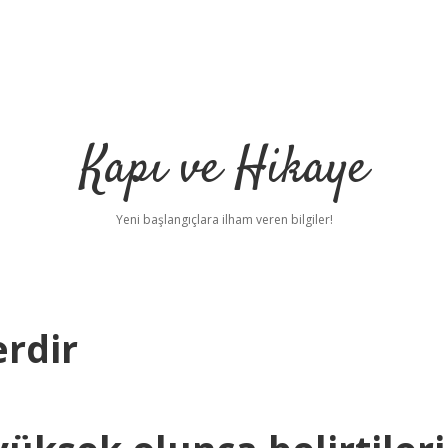
Kapı ve Hikaye
Yeni başlangıçlara ilham veren bilgiler!
erdir