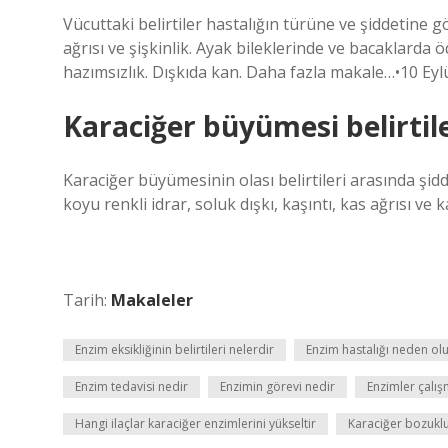
Vücuttaki belirtiler hastalığın türüne ve şiddetine gö
ağrısı ve şişkinlik. Ayak bileklerinde ve bacaklarda öd
hazımsızlık. Dışkıda kan. Daha fazla makale…•10 Eyl
Karaciğer büyümesi belirtile
Karaciğer büyümesinin olası belirtileri arasında şiddet
koyu renkli idrar, soluk dışkı, kaşıntı, kas ağrısı ve 
Tarih:
Makaleler
Enzim eksikliğinin belirtileri nelerdir
Enzim hastalığı neden ol
Enzim tedavisi nedir
Enzimin görevi nedir
Enzimler çalış
Hangi ilaçlar karaciğer enzimlerini yükseltir
Karaciğer bozuklu