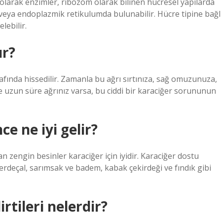
 olarak enzimler, ribozom olarak bilinen hücresel yapılarda
veya endoplazmik retikulumda bulunabilir. Hücre tipine bağl
lebilir.
ur?
rafında hissedilir. Zamanla bu ağrı sırtınıza, sağ omuzunuza,
de uzun süre ağrınız varsa, bu ciddi bir karaciğer sorununun
e ne iyi gelir?
n zengin besinler karaciğer için iyidir. Karaciğer dostu
 zerdeçal, sarımsak ve badem, kabak çekirdeği ve fındık gibi
tileri nelerdir?