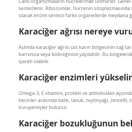
Canlı organizmaların hücrelerinde üretilirler. Genel
sentezlenir. Ribozomlar, hücrenin sitoplazmasında 
olarak enzim sentezi farklı organellerde meydana ge
Karaciğer ağrısı nereye vur
Aslında karaciğer ağrısı üst karın bölgesinin sağ ta
karnınıza veya böbreğinize yayılabilir. Bu bölgeler
işareti olabilir.
Karaciğer enzimleri yükselinc
Omega-3, E vitamini, protein ve antioksidan açısında
besinler arasında balık, tavuk, zeytinyağı, zencefil,
kuruyemişler bulunur.
Karaciğer bozukluğunun belir