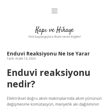
menüyü
Anasayfa
aç
Gizlilik Politikası
Kapı ve Hikaye
Yasal Uyarı
Yeni başlangıçlara ilham veren bilgiler!
Hakkımızda
Enduvi Reaksiyonu Ne Ise Yarar
Tarih: Aralık 14, 2024
Enduvi reaksiyonu
nedir?
Elektriksel doğru akım makinalarında akım yönünün
değişmesine komütasyon, manyetik akı dağılımının