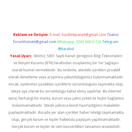
yeni giriş adresi
betexper.xyz
Reklam ve İletişim:
E-mail:
backlinkpaneli@gmail.com
Teams:
forumhizmeti@gmail.com
Whatsapp: 0262 606 0 726
Telegram:
@karabul
Yasal Uyarı:
Sitemiz, 5651 Sayılı Kanun gereğince Bilgi Teknolojileri
ve İletişim Kurumu (BTK) tarafından onaylanmış bir Yer Sağlayıcı
olarak hizmet vermektedir. Bu nedenle, sitedeki içerikleri proaktif
olarak denetleme veya araştırma yükümlülüğümüz bulunmamaktadır.
Ancak, üyelerimiz yazdıkları içeriklerin sorumluluğunu taşımakta olup,
siteye üye olarak bu sorumluluğu kabul etmiş sayılırlar. Bu internet
sitesi, herhangi bir marka, kurum veya şahıs şirketi ile hiçbir bağlantısı
bulunmamaktadır. Sitede yalnızca kendi hazırladığımız makaleler
paylaşılmaktadır. Burada yer alan içerikler haber niteliği taşımamakta
olup, gerçek kurum ve kişiler hakkında paylaşım yapılmamaktadır.
Gerçek kurum ve kişiler ile isim benzerlikleri tamamen tesadüfidir.