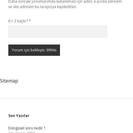
Daha sonraki yorumlarımda kullanılması için adım, e-posta adresim
ve site adresim bu tarayıcıya kaydedilsin.
6 + 2 kaçtır?
*
Sitemap
Sidebar
Son Yazılar
Döngüsel soru nedir ?