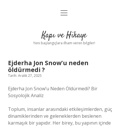
menüyü
Anasayfa
aç
Gizlilik Politikası
Kapı ve Hikaye
Yasal Uyarı
Yeni başlangıçlara ilham veren bilgiler!
Hakkımızda
Ejderha Jon Snow’u neden
öldürmedi ?
Tarih: Aralık 27, 2025
Ejderha Jon Snow’u Neden Öldürmedi? Bir
Sosyolojik Analiz
Toplum, insanlar arasındaki etkileşimlerden, güç
dinamiklerinden ve geleneklerden beslenen
karmaşık bir yapıdır. Her birey, bu yapının içinde