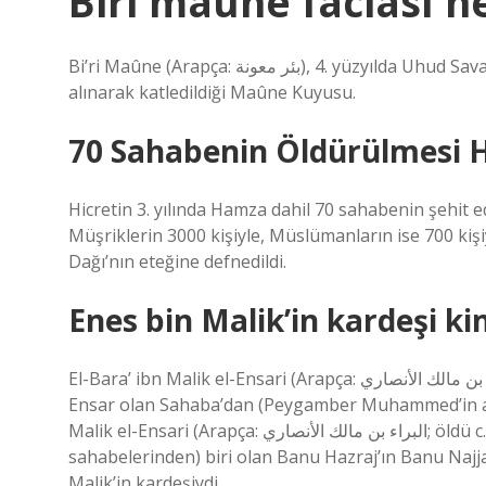
Biri maune faciası n
Bi’ri Maûne (Arapça: بئر معونة), 4. yüzyılda Uhud Savaşı’ndan 4 ay sonra, Suffe ashabından yetmiş kişinin esir
alınarak katledildiği Maûne Kuyusu.
70 Sahabenin Öldürülmesi 
Hicretin 3. yılında Hamza dahil 70 sahabenin şehit ed
Müşriklerin 3000 kişiyle, Müslümanların ise 700 ki
Dağı’nın eteğine defnedildi.
Enes bin Malik’in kardeşi ki
El-Bara’ ibn Malik el-Ensari (Arapça: البراء بن مالك الأنصاري; öldü c. 641), Banu Hazraj’ın Banu Najjar kolundan bir
Ensar olan Sahaba’dan (Peygamber Muhammed’in arkad
Malik el-Ensari (Arapça: البراء بن مالك الأنصاري; öldü c. 641), Sahaba’dan (Peygamber Muhammed’in
sahabelerinden) biri olan Banu Hazraj’ın Banu Najjar
Malik’in kardeşiydi.