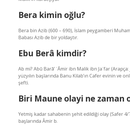
Bera kimin oğlu?
Bera bin Azib (600 – 690), İslam peygamberi Muham
Babası Azib de bir yoldaştır.
Ebu Berâ kimdir?
Ab mi? Abū Barā’ ʿĀmir ibn Malik ibn Jaʿfar (Arapça: أبو براء عامر بن مالك بن جعفر), 6. yüzyılın sonlarında ve 7.
yüzyılın başlarında Banu Kilab’ın Cafer evinin ve on
şefti.
Biri Maune olayi ne zaman 
Yetmiş kadar sahabenin şehit edildiği olay (Safer 4/T
başlarında Âmir b.