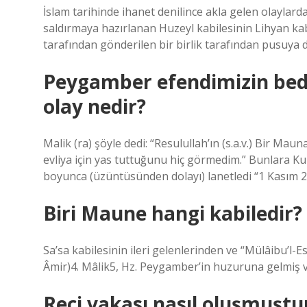
İslam tarihinde ihanet denilince akla gelen olaylard
saldırmaya hazırlanan Huzeyl kabilesinin Lihyan kabi
tarafından gönderilen bir birlik tarafından pusuya
Peygamber efendimizin bed
olay nedir?
Malik (ra) şöyle dedi: “Resulullah’ın (s.a.v.) Bir Ma
evliya için yas tuttuğunu hiç görmedim.” Bunlara Kurra
boyunca (üzüntüsünden dolayı) lanetledi “1 Kasım 2
Biri Maune hangi kabiledir?
Sa’sa kabilesinin ileri gelenlerinden ve “Mülâibu’l-E
Âmir)4. Mâlik5, Hz. Peygamber’in huzuruna gelmiş ve
Reci vakası nasıl oluşmuştu