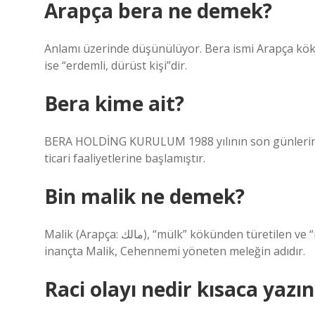
Arapça bera ne demek?
Anlamı üzerinde düşünülüyor. Bera ismi Arapça kökenl
ise “erdemli, dürüst kişi”dir.
Bera kime ait?
BERA HOLDİNG KURULUM 1988 yılının son günlerind
ticari faaliyetlerine başlamıştır.
Bin malik ne demek?
Malik (Arapça: مالك), “mülk” kökünden türetilen ve “mülk sahibi olan” anlamına gelen bir Arapça kelimedir. İslami
inançta Malik, Cehennemi yöneten meleğin adıdır.
Raci olayı nedir kısaca yazın