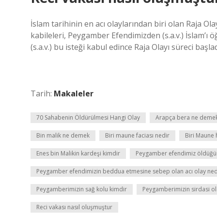
İslam tarihinin en acı olaylarından biri olan Raja O
kabileleri, Peygamber Efendimizden (s.a.v.) İslam’ı
(s.a.v.) bu isteği kabul edince Raja Olayı süreci başlad
Tarih:
Makaleler
70 Sahabenin Öldürülmesi Hangi Olay
Arapça bera ne deme
Bin malik ne demek
Biri maune faciası nedir
Biri Maune 
Enes bin Malikin kardeşi kimdir
Peygamber efendimiz öldüğün
Peygamber efendimizin beddua etmesine sebep olan acı olay ned
Peygamberimizin sağ kolu kimdir
Peygamberimizin sirdasi o
Reci vakası nasıl oluşmuştur