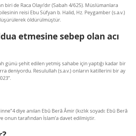
an biri de Raca Olayı’dır (Sabah 4/625). Müslümanlara
lesinin reisi Ebu Süfyan b. Halid, Hz. Peygamber (s.a.v.)
 düşürülerek öldürülmüştür.
dua etmesine sebep olan acı
unah günü şehit edilen yetmiş sahabe için yaptığı kadar bir
 deniyordu. Resulullah (s.a.v.) onların katillerini bir ay
023”.
sinne”4 diye anılan Ebû Berâ Âmir (kızlık soyadı: Ebû Berâ
 onun tarafından İslam’a davet edilmiştir.
r?