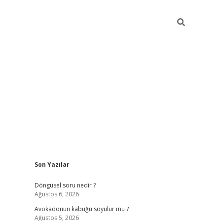
Sidebar
Son Yazılar
elexbet ye
Döngüsel soru nedir ?
Ağustos 6, 2026
Avokadonun kabuğu soyulur mu ?
Ağustos 5, 2026