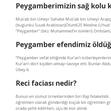
Peygamberimizin sağ kolu 
Mus’ab bin Umeyr Sahabe Mus’ab bin Umeyr Arapça: مصعب بن عميرDoğum585 Mekke, Hicaz, Arabi
(bugünkü Suudi Arabistan)Ölüm625 Medine (Uhud S
“Peygamber” (bkz. Muhammed’in isimleri) Dinİslam2
Peygamber efendimiz öldüğü
“Peygamber vefat ettiğinde Kur’an’ı ezberleyenleri
Kur’an’ı dört kişiden almayı tavsiye etti. Bunlar Ab
Übey b.
Reci faciası nedir?
Bunun en somut örneklerinden biri Raji felaketidir
öğretmen olarak gönderdiği küçük bir öğretmen gru
orada şehit edilirken, üçü de esir alındı.