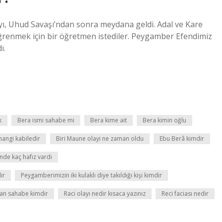
layı, Uhud Savaşı’ndan sonra meydana geldi. Adal ve Kare
 öğrenmek için bir öğretmen istediler. Peygamber Efendimiz
ı.
k
Bera ismi sahabe mi
Bera kime ait
Bera kimin oğlu
hangi kabiledir
Biri Maune olayi ne zaman oldu
Ebu Berâ kimdir
de kaç hafız vardı
ir
Peygamberimizin iki kulaklı diye takıldığı kişi kimdir
lan sahabe kimdir
Raci olayı nedir kısaca yazınız
Reci faciası nedir