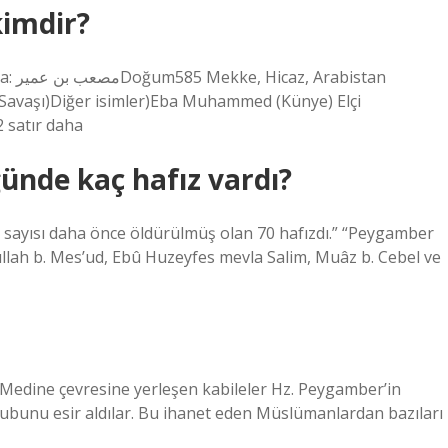
kimdir?
stan
avaşı)Diğer isimler)Eba Muhammed (Künye) Elçi
 satır daha
nde kaç hafız vardı?
n sayısı daha önce öldürülmüş olan 70 hafızdı.” “Peygamber
dullah b. Mes’ud, Ebû Huzeyfes mevla Salim, Muâz b. Cebel ve
. Medine çevresine yerleşen kabileler Hz. Peygamber’in
bunu esir aldılar. Bu ihanet eden Müslümanlardan bazıları