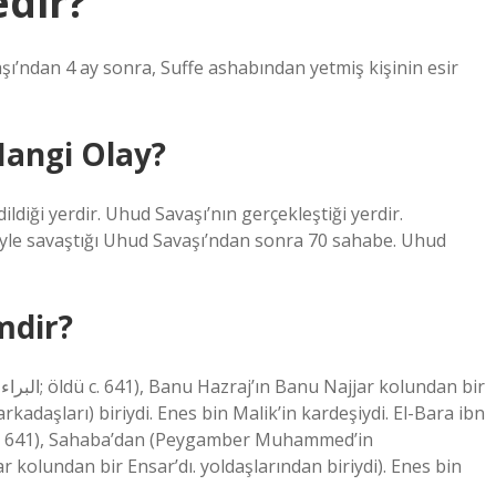
edir?
Hangi Olay?
ildiği yerdir. Uhud Savaşı’nın gerçekleştiği yerdir.
şiyle savaştığı Uhud Savaşı’ndan sonra 70 sahabe. Uhud
mdir?
aşları) biriydi. Enes bin Malik’in kardeşiydi. El-Bara ibn
 kolundan bir Ensar’dı. yoldaşlarından biriydi). Enes bin