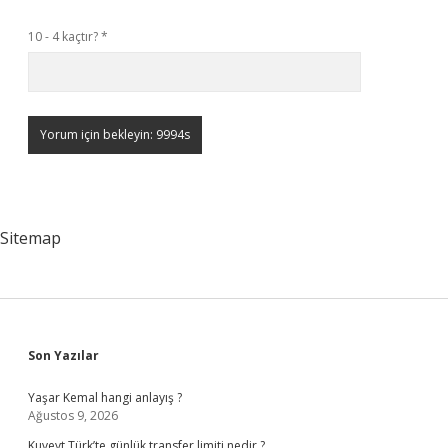
10 - 4 kaçtır?
*
Sitemap
Sidebar
Son Yazılar
Yaşar Kemal hangi anlayış ?
Ağustos 9, 2026
Kuveyt Türk’te günlük transfer limiti nedir ?