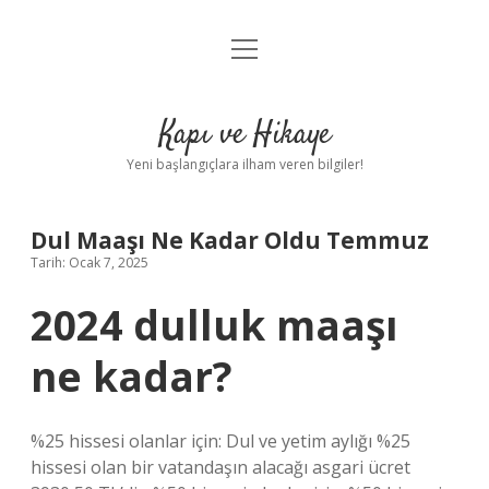
menüyü
Anasayfa
aç
Gizlilik Politikası
Kapı ve Hikaye
Yasal Uyarı
Yeni başlangıçlara ilham veren bilgiler!
Hakkımızda
Dul Maaşı Ne Kadar Oldu Temmuz
Tarih: Ocak 7, 2025
2024 dulluk maaşı
ne kadar?
%25 hissesi olanlar için: Dul ve yetim aylığı %25
hissesi olan bir vatandaşın alacağı asgari ücret