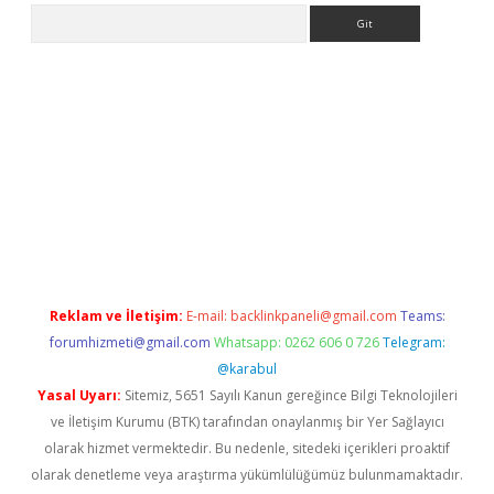
Arama
t yeni giriş adresi
betexper.xyz
Reklam ve İletişim:
E-mail:
backlinkpaneli@gmail.com
Teams:
forumhizmeti@gmail.com
Whatsapp: 0262 606 0 726
Telegram:
@karabul
Yasal Uyarı:
Sitemiz, 5651 Sayılı Kanun gereğince Bilgi Teknolojileri
ve İletişim Kurumu (BTK) tarafından onaylanmış bir Yer Sağlayıcı
olarak hizmet vermektedir. Bu nedenle, sitedeki içerikleri proaktif
olarak denetleme veya araştırma yükümlülüğümüz bulunmamaktadır.