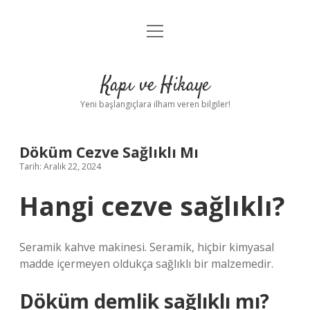
menüyü
Anasayfa
aç
Gizlilik Politikası
Kapı ve Hikaye
Yasal Uyarı
Yeni başlangıçlara ilham veren bilgiler!
Hakkımızda
Döküm Cezve Sağlıklı Mı
Tarih: Aralık 22, 2024
Hangi cezve sağlıklı?
Seramik kahve makinesi. Seramik, hiçbir kimyasal
madde içermeyen oldukça sağlıklı bir malzemedir.
Döküm demlik sağlıklı mı?