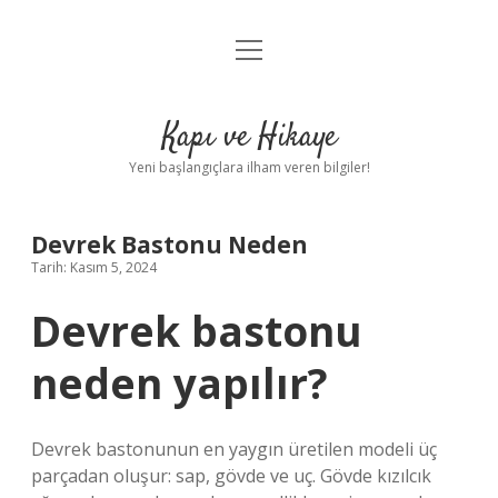
menüyü
Anasayfa
aç
Gizlilik Politikası
Kapı ve Hikaye
Yasal Uyarı
Yeni başlangıçlara ilham veren bilgiler!
Hakkımızda
Devrek Bastonu Neden
Tarih: Kasım 5, 2024
Devrek bastonu
neden yapılır?
Devrek bastonunun en yaygın üretilen modeli üç
parçadan oluşur: sap, gövde ve uç. Gövde kızılcık