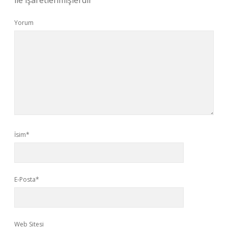
ile işaretlenmişlerdir
Yorum
İsim*
E-Posta*
Web Sitesi