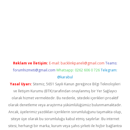
bet yeni giriş adresi
betexper.xyz
Reklam ve İletişim:
E-mail:
backlinkpaneli@gmail.com
Teams:
forumhizmeti@gmail.com
Whatsapp: 0262 606 0 726
Telegram:
@karabul
Yasal Uyarı:
Sitemiz, 5651 Sayılı Kanun gereğince Bilgi Teknolojileri
ve İletişim Kurumu (BTK) tarafından onaylanmış bir Yer Sağlayıcı
olarak hizmet vermektedir. Bu nedenle, sitedeki içerikleri proaktif
olarak denetleme veya araştırma yükümlülüğümüz bulunmamaktadır.
Ancak, üyelerimiz yazdıkları içeriklerin sorumluluğunu taşımakta olup,
siteye üye olarak bu sorumluluğu kabul etmiş sayılırlar. Bu internet
sitesi, herhangi bir marka, kurum veya şahıs şirketi ile hiçbir bağlantısı