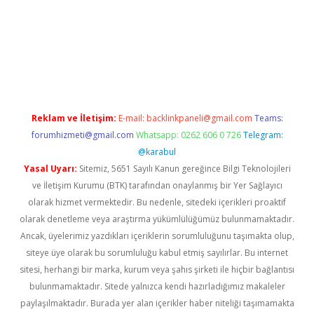
bet yeni giriş adresi
betexper.xyz
Reklam ve İletişim:
E-mail:
backlinkpaneli@gmail.com
Teams:
forumhizmeti@gmail.com
Whatsapp: 0262 606 0 726
Telegram:
@karabul
Yasal Uyarı:
Sitemiz, 5651 Sayılı Kanun gereğince Bilgi Teknolojileri
ve İletişim Kurumu (BTK) tarafından onaylanmış bir Yer Sağlayıcı
olarak hizmet vermektedir. Bu nedenle, sitedeki içerikleri proaktif
olarak denetleme veya araştırma yükümlülüğümüz bulunmamaktadır.
Ancak, üyelerimiz yazdıkları içeriklerin sorumluluğunu taşımakta olup,
siteye üye olarak bu sorumluluğu kabul etmiş sayılırlar. Bu internet
sitesi, herhangi bir marka, kurum veya şahıs şirketi ile hiçbir bağlantısı
bulunmamaktadır. Sitede yalnızca kendi hazırladığımız makaleler
paylaşılmaktadır. Burada yer alan içerikler haber niteliği taşımamakta