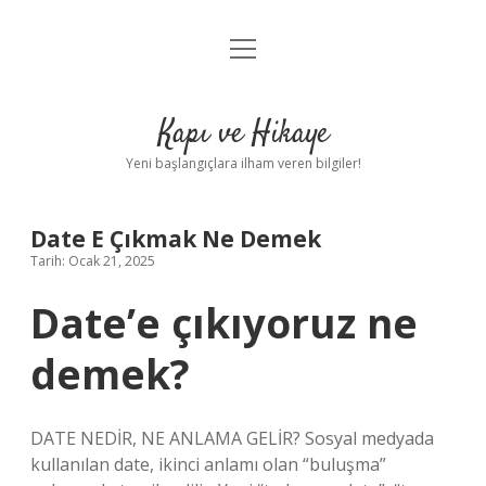
menüyü
Anasayfa
aç
Gizlilik Politikası
Kapı ve Hikaye
Yasal Uyarı
Yeni başlangıçlara ilham veren bilgiler!
Hakkımızda
Date E Çıkmak Ne Demek
Tarih: Ocak 21, 2025
Date’e çıkıyoruz ne
demek?
DATE NEDİR, NE ANLAMA GELİR? Sosyal medyada
kullanılan date, ikinci anlamı olan “buluşma”