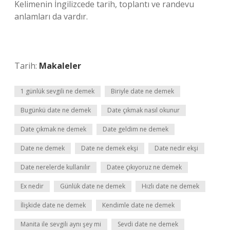
Kelimenin İngilizcede tarih, toplantı ve randevu
anlamları da vardır.
Tarih:
Makaleler
1 günlük sevgili ne demek
Biriyle date ne demek
Bugünkü date ne demek
Date çıkmak nasıl okunur
Date çıkmak ne demek
Date geldim ne demek
Date ne demek
Date ne demek ekşi
Date nedir ekşi
Date nerelerde kullanılır
Datee çıkıyoruz ne demek
Ex nedir
Günlük date ne demek
Hızlı date ne demek
İlişkide date ne demek
Kendimle date ne demek
Manita ile sevgili aynı şey mi
Sevdi date ne demek