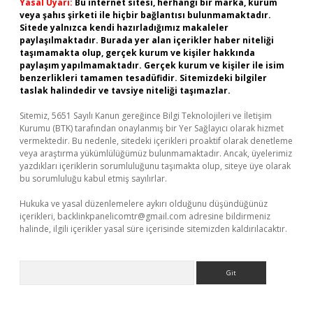
Yasal Uyarı:
Bu internet sitesi, herhangi bir marka, kurum
veya şahıs şirketi ile hiçbir bağlantısı bulunmamaktadır.
Sitede yalnızca kendi hazırladığımız makaleler
paylaşılmaktadır. Burada yer alan içerikler haber niteliği
taşımamakta olup, gerçek kurum ve kişiler hakkında
paylaşım yapılmamaktadır. Gerçek kurum ve kişiler ile isim
benzerlikleri tamamen tesadüfidir. Sitemizdeki bilgiler
taslak halindedir ve tavsiye niteliği taşımazlar.
Sitemiz, 5651 Sayılı Kanun gereğince Bilgi Teknolojileri ve İletişim
Kurumu (BTK) tarafından onaylanmış bir Yer Sağlayıcı olarak hizmet
vermektedir. Bu nedenle, sitedeki içerikleri proaktif olarak denetleme
veya araştırma yükümlülüğümüz bulunmamaktadır. Ancak, üyelerimiz
yazdıkları içeriklerin sorumluluğunu taşımakta olup, siteye üye olarak
bu sorumluluğu kabul etmiş sayılırlar.
Hukuka ve yasal düzenlemelere aykırı olduğunu düşündüğünüz
içerikleri,
backlinkpanelicomtr@gmail.com
adresine bildirmeniz
halinde, ilgili içerikler yasal süre içerisinde sitemizden kaldırılacaktır.
Arama