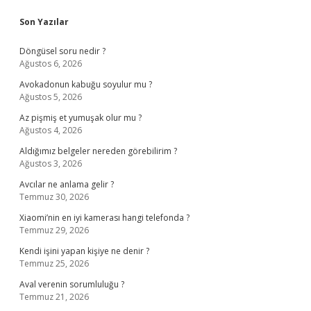
Sidebar
Son Yazılar
Döngüsel soru nedir ?
Ağustos 6, 2026
Avokadonun kabuğu soyulur mu ?
Ağustos 5, 2026
Az pişmiş et yumuşak olur mu ?
Ağustos 4, 2026
Aldığımız belgeler nereden görebilirim ?
Ağustos 3, 2026
Avcılar ne anlama gelir ?
Temmuz 30, 2026
Xiaomi’nin en iyi kamerası hangi telefonda ?
Temmuz 29, 2026
Kendi işini yapan kişiye ne denir ?
Temmuz 25, 2026
Aval verenin sorumluluğu ?
Temmuz 21, 2026