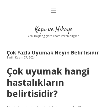
menüyü
Anasayfa
aç
Gizlilik Politikası
Kapı ve Hikaye
Yasal Uyarı
Yeni başlangıçlara ilham veren bilgiler!
Hakkımızda
Çok Fazla Uyumak Neyin Belirtisidir
Tarih: Kasım 27, 2024
Çok uyumak hangi
hastalıkların
belirtisidir?