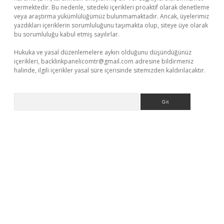
vermektedir. Bu nedenle, sitedeki içerikleri proaktif olarak denetleme
veya araştırma yükümlülüğümüz bulunmamaktadır. Ancak, üyelerimiz
yazdıkları içeriklerin sorumluluğunu taşımakta olup, siteye üye olarak
bu sorumluluğu kabul etmiş sayılırlar.
Hukuka ve yasal düzenlemelere aykırı olduğunu düşündüğünüz
içerikleri,
backlinkpanelicomtr@gmail.com
adresine bildirmeniz
halinde, ilgili içerikler yasal süre içerisinde sitemizden kaldırılacaktır.
Arama
yeni giriş adresi
betexper.xyz