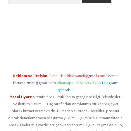
t yeni giriş adresi
betexper.xyz
Reklam ve İletişim:
E-mail:
backlinkpaneli@gmail.com
Teams:
forumhizmeti@gmail.com
Whatsapp: 0262 606 0 726
Telegram:
@karabul
Yasal Uyarı:
Sitemiz, 5651 Sayılı Kanun gereğince Bilgi Teknolojileri
ve İletişim Kurumu (BTK) tarafından onaylanmış bir Yer Sağlayıcı
olarak hizmet vermektedir. Bu nedenle, sitedeki içerikleri proaktif
olarak denetleme veya araştırma yükümlülüğümüz bulunmamaktadır.
Ancak, üyelerimiz yazdıkları içeriklerin sorumluluğunu taşımakta olup,