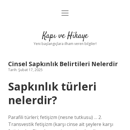
menüyü
Anasayfa
aç
Gizlilik Politikası
Kapı ve Hikaye
Yasal Uyarı
Yeni başlangıçlara ilham veren bilgiler!
Hakkımızda
Cinsel Sapkınlık Belirtileri Nelerdir
Tarih: Şubat 17, 2025
Sapkınlık türleri
nelerdir?
Parafili türleri; fetişizm (nesne tutkusu) … 2.
Transvestik fetişizm (karşı cinse ait şeylere karşı