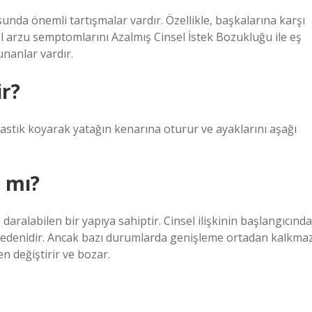
unda önemli tartışmalar vardır. Özellikle, başkalarına karşı
sel arzu semptomlarını Azalmış Cinsel İstek Bozukluğu ile eş
unanlar vardır.
ir?
yastık koyarak yatağın kenarına oturur ve ayaklarını aşağı
r mı?
 daralabilen bir yapıya sahiptir. Cinsel ilişkinin başlangıcında
 nedenidir. Ancak bazı durumlarda genişleme ortadan kalkma
en değiştirir ve bozar.