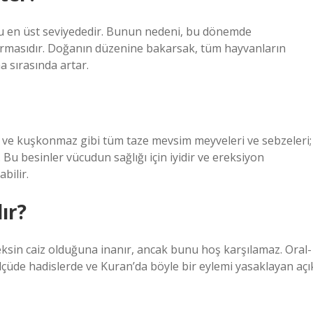
usu en üst seviyededir. Bunun nedeni, bu dönemde
rtırmasıdır. Doğanın düzenine bakarsak, tüm hayvanların
a sırasında artar.
a ve kuşkonmaz gibi tüm taze mevsim meyveleri ve sebzeleri;
. Bu besinler vücudun sağlığı için iyidir ve ereksiyon
bilir.
ır?
seksin caiz olduğuna inanır, ancak bunu hoş karşılamaz. Oral-
çüde hadislerde ve Kuran’da böyle bir eylemi yasaklayan açı