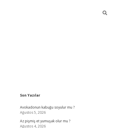
Sidebar
Son Yazılar
elexbet ye
Avokadonun kabuğu soyulur mu ?
Ağustos 5, 2026
Az pişmiş et yumuşak olur mu ?
Ağustos 4, 2026