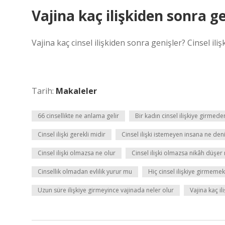
Vajina kaç ilişkiden sonra g
Vajina kaç cinsel ilişkiden sonra genişler? Cinsel iliş
Tarih:
Makaleler
66 cinsellikte ne anlama gelir
Bir kadın cinsel ilişkiye girmed
Cinsel ilişki gerekli midir
Cinsel ilişki istemeyen insana ne den
Cinsel ilişki olmazsa ne olur
Cinsel ilişki olmazsa nikâh düşer
Cinsellik olmadan evlilik yurur mu
Hiç cinsel ilişkiye girmemek
Uzun süre ilişkiye girmeyince vajinada neler olur
Vajina kaç i