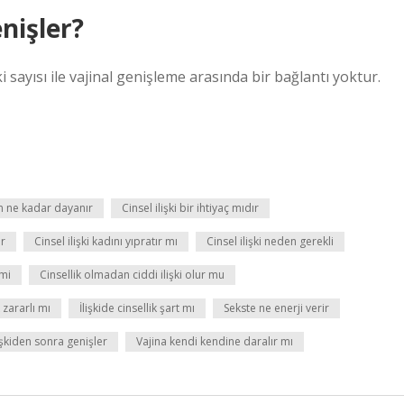
enişler?
ki sayısı ile vajinal genişleme arasında bir bağlantı yoktur.
en ne kadar dayanır
Cinsel ilişki bir ihtiyaç mıdır
ir
Cinsel ilişki kadını yıpratır mı
Cinsel ilişki neden gerekli
 mi
Cinsellik olmadan ciddi ilişki olur mu
 zararlı mı
İlişkide cinsellik şart mı
Sekste ne enerji verir
lişkiden sonra genişler
Vajina kendi kendine daralır mı