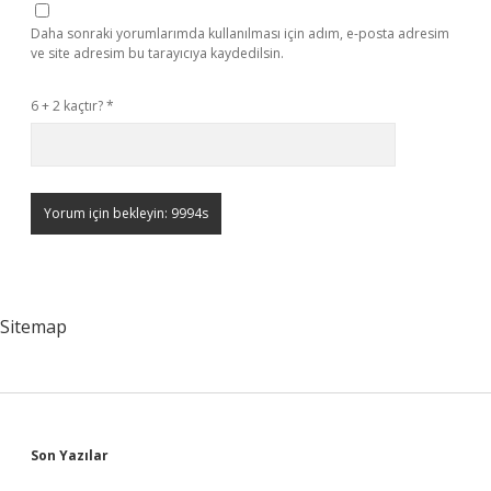
Daha sonraki yorumlarımda kullanılması için adım, e-posta adresim
ve site adresim bu tarayıcıya kaydedilsin.
6 + 2 kaçtır?
*
Sitemap
Sidebar
Son Yazılar