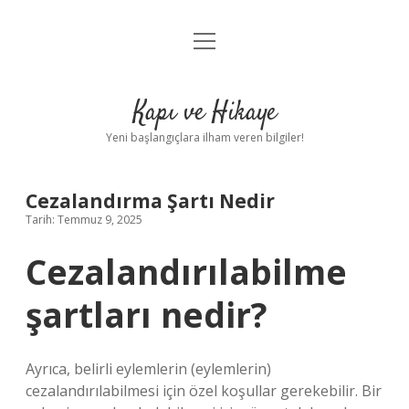
menüyü
Anasayfa
aç
Gizlilik Politikası
Kapı ve Hikaye
Yasal Uyarı
Yeni başlangıçlara ilham veren bilgiler!
Hakkımızda
Cezalandırma Şartı Nedir
Tarih: Temmuz 9, 2025
Cezalandırılabilme
şartları nedir?
Ayrıca, belirli eylemlerin (eylemlerin)
cezalandırılabilmesi için özel koşullar gerekebilir. Bir