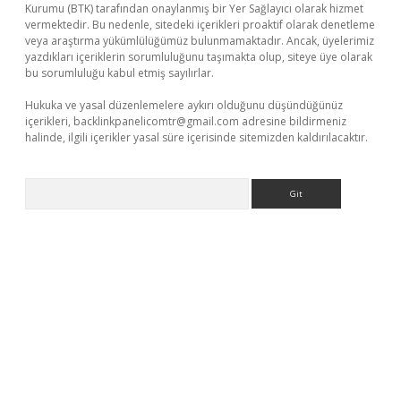
Kurumu (BTK) tarafından onaylanmış bir Yer Sağlayıcı olarak hizmet
vermektedir. Bu nedenle, sitedeki içerikleri proaktif olarak denetleme
veya araştırma yükümlülüğümüz bulunmamaktadır. Ancak, üyelerimiz
yazdıkları içeriklerin sorumluluğunu taşımakta olup, siteye üye olarak
bu sorumluluğu kabul etmiş sayılırlar.
Hukuka ve yasal düzenlemelere aykırı olduğunu düşündüğünüz
içerikleri,
backlinkpanelicomtr@gmail.com
adresine bildirmeniz
halinde, ilgili içerikler yasal süre içerisinde sitemizden kaldırılacaktır.
Arama
i giriş adresi
betexper.xyz