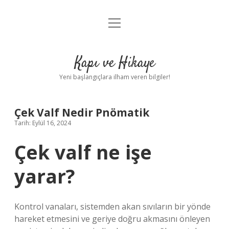
menüyü
Anasayfa
aç
Gizlilik Politikası
Kapı ve Hikaye
Yasal Uyarı
Yeni başlangıçlara ilham veren bilgiler!
Hakkımızda
Çek Valf Nedir Pnömatik
Tarih: Eylül 16, 2024
Çek valf ne işe
yarar?
Kontrol vanaları, sistemden akan sıvıların bir yönde
hareket etmesini ve geriye doğru akmasını önleyen