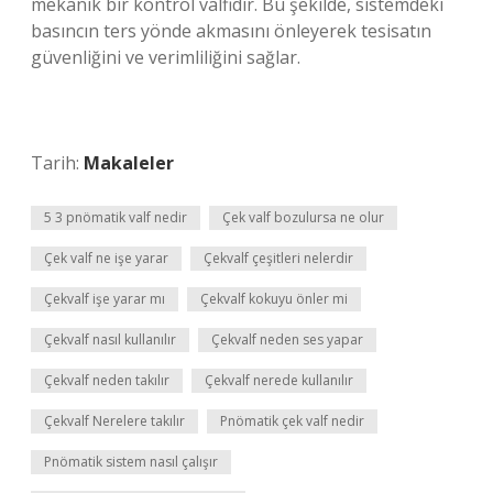
mekanik bir kontrol valfidir. Bu şekilde, sistemdeki
basıncın ters yönde akmasını önleyerek tesisatın
güvenliğini ve verimliliğini sağlar.
Tarih:
Makaleler
5 3 pnömatik valf nedir
Çek valf bozulursa ne olur
Çek valf ne işe yarar
Çekvalf çeşitleri nelerdir
Çekvalf işe yarar mı
Çekvalf kokuyu önler mi
Çekvalf nasıl kullanılır
Çekvalf neden ses yapar
Çekvalf neden takılır
Çekvalf nerede kullanılır
Çekvalf Nerelere takılır
Pnömatik çek valf nedir
Pnömatik sistem nasıl çalışır