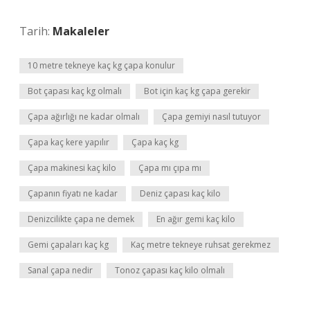
Tarih:
Makaleler
10 metre tekneye kaç kg çapa konulur
Bot çapası kaç kg olmalı
Bot için kaç kg çapa gerekir
Çapa ağırlığı ne kadar olmalı
Çapa gemiyi nasıl tutuyor
Çapa kaç kere yapılır
Çapa kaç kg
Çapa makinesi kaç kilo
Çapa mı çıpa mı
Çapanın fiyatı ne kadar
Deniz çapası kaç kilo
Denizcilikte çapa ne demek
En ağır gemi kaç kilo
Gemi çapaları kaç kg
Kaç metre tekneye ruhsat gerekmez
Sanal çapa nedir
Tonoz çapası kaç kilo olmalı