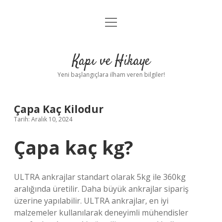
menüyü
Anasayfa
aç
Gizlilik Politikası
Kapı ve Hikaye
Yasal Uyarı
Yeni başlangıçlara ilham veren bilgiler!
Hakkımızda
Çapa Kaç Kilodur
Tarih: Aralık 10, 2024
Çapa kaç kg?
ULTRA ankrajlar standart olarak 5kg ile 360kg
aralığında üretilir. Daha büyük ankrajlar sipariş
üzerine yapılabilir. ULTRA ankrajlar, en iyi
malzemeler kullanılarak deneyimli mühendisler