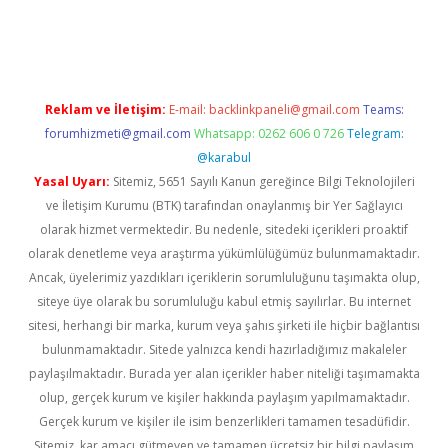
lexbet yeni giriş adresi
betexper.xyz
Reklam ve İletişim:
E-mail:
backlinkpaneli@gmail.com
Teams:
forumhizmeti@gmail.com
Whatsapp: 0262 606 0 726
Telegram:
@karabul
Yasal Uyarı:
Sitemiz, 5651 Sayılı Kanun gereğince Bilgi Teknolojileri
ve İletişim Kurumu (BTK) tarafından onaylanmış bir Yer Sağlayıcı
olarak hizmet vermektedir. Bu nedenle, sitedeki içerikleri proaktif
olarak denetleme veya araştırma yükümlülüğümüz bulunmamaktadır.
Ancak, üyelerimiz yazdıkları içeriklerin sorumluluğunu taşımakta olup,
siteye üye olarak bu sorumluluğu kabul etmiş sayılırlar. Bu internet
sitesi, herhangi bir marka, kurum veya şahıs şirketi ile hiçbir bağlantısı
bulunmamaktadır. Sitede yalnızca kendi hazırladığımız makaleler
paylaşılmaktadır. Burada yer alan içerikler haber niteliği taşımamakta
olup, gerçek kurum ve kişiler hakkında paylaşım yapılmamaktadır.
Gerçek kurum ve kişiler ile isim benzerlikleri tamamen tesadüfidir.
Sitemiz, kar amacı gütmeyen ve tamamen ücretsiz bir bilgi paylaşım