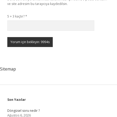
ve site adresim bu tarayıcıya kaydedilsin.
5 + 3 kaçtır?
*
Sitemap
Sidebar
Son Yazılar
Döngüsel soru nedir ?
Ağustos 6, 2026