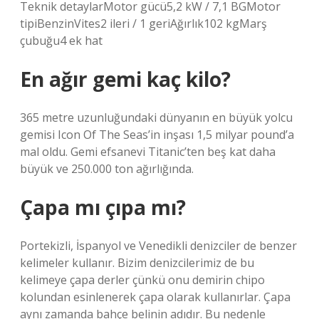
Teknik detaylarMotor gücü5,2 kW / 7,1 BGMotor
tipiBenzinVites2 ileri / 1 geriAğırlık102 kgMarş
çubuğu4 ek hat
En ağır gemi kaç kilo?
365 metre uzunluğundaki dünyanın en büyük yolcu
gemisi Icon Of The Seas’in inşası 1,5 milyar pound’a
mal oldu. Gemi efsanevi Titanic’ten beş kat daha
büyük ve 250.000 ton ağırlığında.
Çapa mı çıpa mı?
Portekizli, İspanyol ve Venedikli denizciler de benzer
kelimeler kullanır. Bizim denizcilerimiz de bu
kelimeye çapa derler çünkü onu demirin chipo
kolundan esinlenerek çapa olarak kullanırlar. Çapa
aynı zamanda bahçe belinin adıdır. Bu nedenle